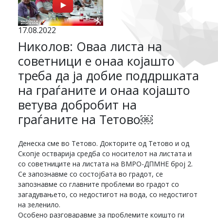
17.08.2022
Николов: Оваа листа на
советници е онаа којашто
треба да ја добие поддршката
на граѓаните и онаа којашто
ветува добробит на
граѓаните на Тетово￼
Денеска сме во Тетово. Докторите од Тетово и од
Скопје остварија средба со носителот на листата и
со советниците на листата на ВМРО-ДПМНЕ број 2.
Се запознавме со состојбата во градот, се
запознавме со главните проблеми во градот со
загадувањето, со недостигот на вода, со недостигот
на зеленило.
Особено разговаравме за проблемите коишто ги