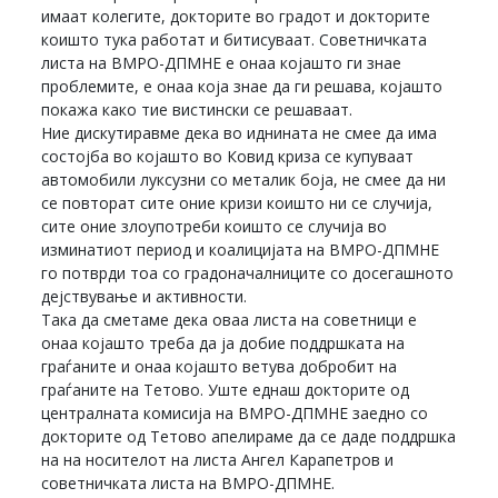
имаат колегите, докторите во градот и докторите
коишто тука работат и битисуваат. Советничката
листа на ВМРО-ДПМНЕ е онаа којашто ги знае
проблемите, е онаа која знае да ги решава, којашто
покажа како тие вистински се решаваат.
Ние дискутиравме дека во иднината не смее да има
состојба во којашто во Ковид криза се купуваат
автомобили луксузни со металик боја, не смее да ни
се повторат сите оние кризи коишто ни се случија,
сите оние злоупотреби коишто се случија во
изминатиот период и коалицијата на ВМРО-ДПМНЕ
го потврди тоа со градоначалниците со досегашното
дејствување и активности.
Така да сметаме дека оваа листа на советници е
онаа којашто треба да ја добие поддршката на
граѓаните и онаа којашто ветува добробит на
граѓаните на Тетово. Уште еднаш докторите од
централната комисија на ВМРО-ДПМНЕ заедно со
докторите од Тетово апелираме да се даде поддршка
на на носителот на листа Ангел Карапетров и
советничката листа на ВМРО-ДПМНЕ.