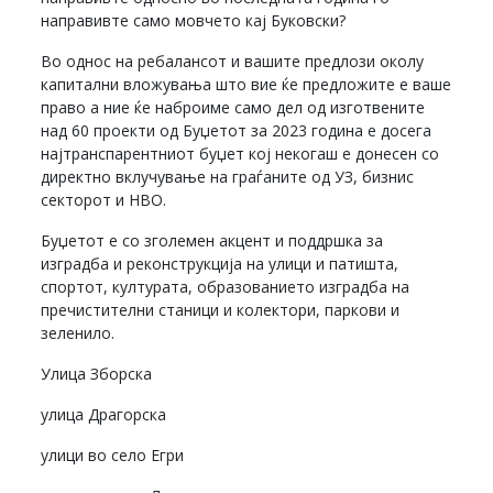
направивте само мовчето кај Буковски?
Во однос на ребалансот и вашите предлози околу
капитални вложувања што вие ќе предложите е ваше
право а ние ќе наброиме само дел од изготвените
над 60 проекти од Буџетот за 2023 година е досега
најтранспарентниот буџет кој некогаш е донесен со
директно вклучување на граѓаните од УЗ, бизнис
секторот и НВО.
Буџетот е со зголемен акцент и поддршка за
изградба и реконструкција на улици и патишта,
спортот, културата, образованието изградба на
пречистителни станици и колектори, паркови и
зеленило.
Улица Зборска
улица Драгорска
улици во село Егри