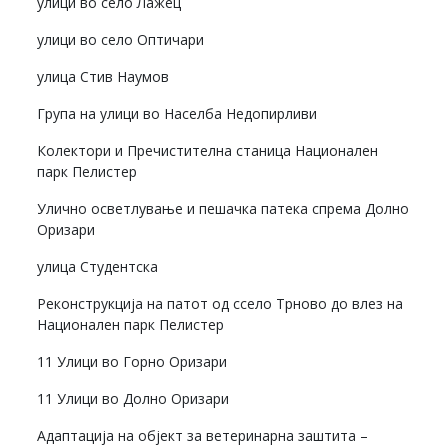
улици во село Лажец
улици во село Оптичари
улица Стив Наумов
Група на улици во Населба Недопирливи
Колектори и Пречистителна станица Национален
парк Пелистер
Улично осветлување и пешачка патека спрема Долно
Оризари
улица Студентска
Реконструкција на патот од ссело Трново до влез на
Национален парк Пелистер
11 Улици во Горно Оризари
11 Улици во Долно Оризари
Адаптација на објект за ветеринарна заштита –