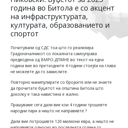
година во Битола е со акцент
на инфраструктурата,
културата, образованието и
спортот
Почитувани од СДС тоа што го реализира
Градоначалникот со локалната самоуправа
предводена од ВМРО-ДПМНЕ во текот на една
година вие во претходните 4 години стоејќи на глава
не можевте да го замислите.
Повторно манипулирате со бројките или не знаете
да прочитате буџетот на општина Битола што
доколку е така навистина е жално.
Прашуваме сега дали вие кои 4 години трошевте
народни пари а ништо не направивте ?
Дали вие потрошивте 120 милиони евра, а ништо не
направивте односно во последната година го