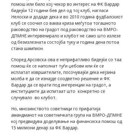
помош или било кој чекор во интерес на ФК Вардар
бидејќи 12 години бев дел од тој клуб, нагласи
Нелоски и додаде дека и во 2010 година фудбалскиот
клуб се соочил со ваква криза меѓутоа тогашното
раководство на градот под раководство на ВМРО-
ДПМНЕ интервенирало и клубот не само што излезе
од безизлезната состојба туку и година дена потоа
стана шампион.
Според Арсовска ова е неприфатливо бидејќи со таа
помош ќе се наполнат туѓи џебови или ќе се
исплатат извршителите, посочувајќи дека нејзина
молба е да се изнајде соодветно решение и ФК
Вардар да се врати под ингеренции на градот, а
институциите да испитаат што конкретно се
случувало во клубот.
Но, мнозинството советници го прифатија
амандманот на советничката група на ВМРО-ДПМНЕ
кој предвидува доделување на финансиска помош од
15 милиони денар за ФК Вардар.