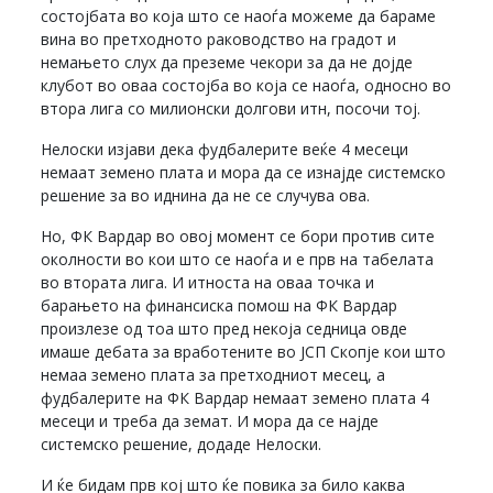
состојбата во која што се наоѓа можеме да бараме
вина во претходното раководство на градот и
немањето слух да преземе чекори за да не дојде
клубот во оваа состојба во која се наоѓа, односно во
втора лига со милионски долгови итн, посочи тој.
Нелоски изјави дека фудбалерите веќе 4 месеци
немаат земено плата и мора да се изнајде системско
решение за во иднина да не се случува ова.
Но, ФК Вардар во овој момент се бори против сите
околности во кои што се наоѓа и е прв на табелата
во втората лига. И итноста на оваа точка и
барањето на финансиска помош на ФК Вардар
произлезе од тоа што пред некоја седница овде
имаше дебата за вработените во ЈСП Скопје кои што
немаа земено плата за претходниот месец, а
фудбалерите на ФК Вардар немаат земено плата 4
месеци и треба да земат. И мора да се најде
системско решение, додаде Нелоски.
И ќе бидам прв кој што ќе повика за било каква