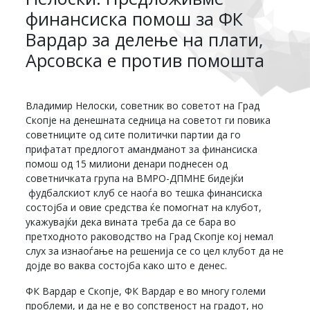
финансиска помош за ФК
Вардар за делење на плати,
Арсовска е против помошта
Владимир Нелоски, советник во советот на Град
Скопје на денешната седница на советот ги повика
советниците од сите политички партии да го
прифатат предлогот амандманот за финансиска
помош од 15 милиони денари поднесен од
советничката група на ВМРО-ДПМНЕ бидејќи
фудбалскиот клуб се наоѓа во тешка финансиска
состојба и овие средства ќе помогнат на клубот,
укажувајќи дека вината треба да се бара во
претходното раководство на Град Скопје кој немал
слух за изнаоѓање на решенија се со цел клубот да не
дојде во ваква состојба како што е денес.
ФК Вардар е Скопје, ФК Вардар е во многу големи
проблеми, и да не е во сопственост на градот, но