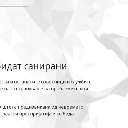
бидат санирани
ески и останатите советници и службите
ме на отстранување на проблемите кои
а штета предизвикана од невремето.
радски претпријатија и ќе бидат