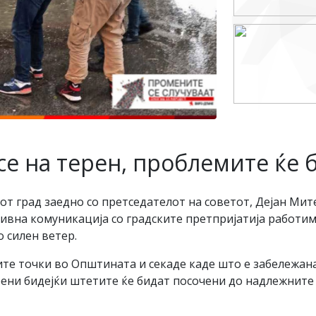
се на терен, проблемите ќе 
от град заедно со претседателот на советот, Дејан Мит
тивна комуникација со градските претпријатија работи
 силен ветер.
те точки во Општината и секаде каде што е забележан
ни бидејќи штетите ќе бидат посочени до надлежните г