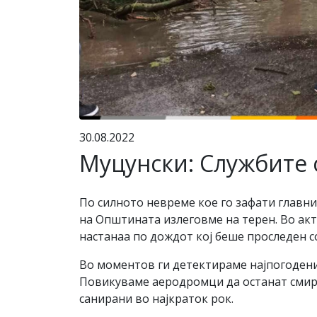
30.08.2022
Муцунски: Службите 
По силното невреме кое го зафати главни
на Општината излеговме на терен. Во ак
настанаа по дождот кој беше проследен со
Во моментов ги детектираме најпогодени
Повикуваме аеродромци да останат смире
санирани во најкраток рок.