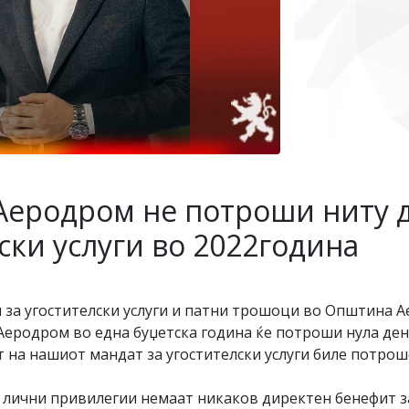
еродром не потроши ниту д
ски услуги во 2022година
 за угостителски услуги и патни трошоци во Општина 
Аеродром во една буџетска година ќе потроши нула ден
т на нашиот мандат за угостителски услуги биле потроше
лични привилегии немаат никаков директен бенефит за