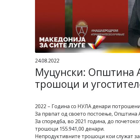
24.08.2022
Муцунски: Општина А
трошоци и угостител
2022 – Година со НУЛА денари потрошени
За првпат од своето постоење, Општина 
За споредба, во 2021 година, до почетоко
трошоци 155.941,00 денари.
Непродуктивните трошоци кои служат за 