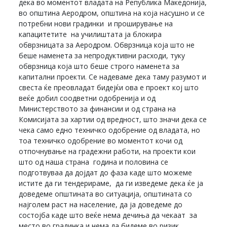
дека во моментот владата на Република Македонија,
во општина Аеродром, општина на која насушно и се
потребни нови градинки и проширување на
капацитетите на училиштата ја блокира
обврзницата за Аеродром. Обврзница која што не
беше наменета за непродуктивни расходи, туку
обврзница која што беше строго наменета за
капитални проекти. Се надеваме дека таму разумот и
свеста ќе преовладат бидејќи ова е проект кој што
веќе добил соодветни одобренија и од
Министерството за финансии и од страна на
Комисијата за хартии од вредност, што значи дека се
чека само едно техничко одобрение од владата, но
тоа техничко одобрение во моментот кочи од
отпочнување на градежни работи, на проекти кои
што од наша страна година и половина се
подготвуваа да дојдат до фаза каде што можеме
истите да ги тендерираме, да ги изведеме дека ќе ја
доведеме општината во ситуација, општината со
најголем раст на население, да ја доведеме до
состојба каде што веќе нема дечиња да чекаат за
место во градинка и нема да бидеме во ризик