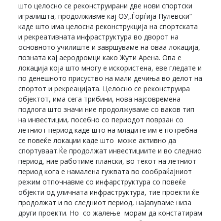
што целосно се реконструирани две нови спортски
игралишта, продолживме кај ОУ„Ѓорѓија Пулевски“
каде што има целосна реконструкција на спортската
и рекреативната инфраструктура во дворот на
основното училиште и завршуваме на оваа локација,
позната кај аеродромци како Жути Арена. Ова е
локација која што многу е искористена, еве гледате и
по денешното присуство на мали дечиња во делот на
спортот и рекреацијата. Целосно се реконструира
објектот, има сега трибини, нова најсовремена
подлога што значи ние продолжуваме со ваков тип
на инвестиции, посебно со периодот поврзан со
летниот период каде што на младите им е потребна
се повеќе локации каде што може активно да
спортуваат.Ќе продолжат инвестициите и во следнио
период, ние работиме плански, во текот на летниот
период кога е намалена гужвата во сообраќајниот
режим отпочнавме со инфарструктура со повеќе
објекти од уличната инфраструктура, тие проекти ќе
продолжат и во следниот период, најавуваме низа
други проекти. Но со жалење морам да констатирам