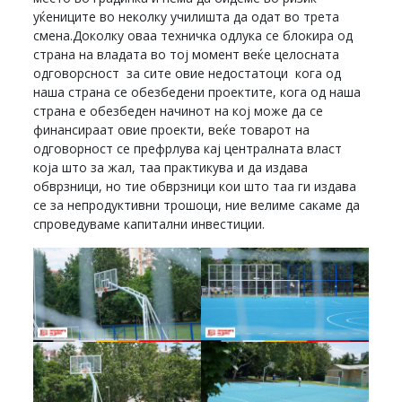
уќениците во неколку училишта да одат во трета
смена.Доколку оваа техничка одлука се блокира од
страна на владата во тој момент веќе целосната
одговорсност за сите овие недостатоци кога од
наша страна се обезбедени проектите, кога од наша
страна е обезбеден начинот на кој може да се
финансираат овие проекти, веќе товарот на
одговорност се префрлува кај централната власт
која што за жал, таа практикува и да издава
обврзници, но тие обврзници кои што таа ги издава
се за непродуктивни трошоци, ние велиме сакаме да
спроведуваме капитални инвестиции.