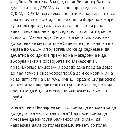
изгуби изборите на 8 мај, да ја добие довербата на
делегатите од СДСМ и да стане претседател на
СДСМ, а СДСМ најголема опозициска партија, што се
сомневам дека ќе биде после овие избори на 8 мај и
тука повторно да излаже, затоа што нели рече
еднаш дека ако не е претседател, тогаш и тој ќе се
исели од Македонија. Сега и тоа ќе го излаже, ама
добро еве ќе му простиме бидејќи е претседател во
најава во СДСМ и тој тогаш може да седнеме и да
дебатира со идниот премиер на Македонија и да
зборува каква е состојбата во Македонија“,
потенцираше Мицкоски и додаде дека пред да дојде
до таа точка Пендаровски треба да и се извини и на
кандидатката на ВМРО-ДПМНЕ, Гордана Силјановска
Давкова за навредите што ги упати кон неа, но и да
престане да биде измеќар на Али Ахмети и Артан
Груби.
„Сега Стево Пендаровски што треба да направи за да
дојде до таа чест и таа улога? Најпрвин треба да
престане да изигрува балкански мачо маж, да
навредува дама со голем кредибилитет, со голем