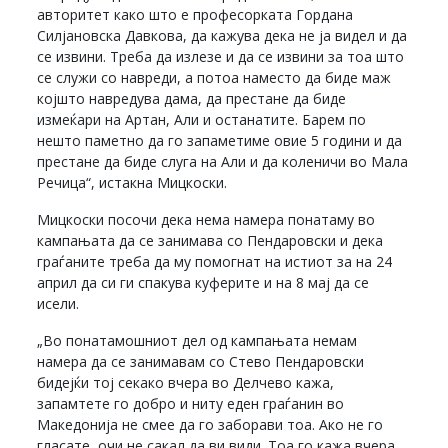
авторитет како што е професорката Гордана
Силјановска Давкова, да кажува дека не ја видел и да
се извини. Треба да излезе и да се извини за тоа што
се служи со навреди, а потоа наместо да биде маж
којшто навредува дама, да престане да биде
измеќари на Артан, Али и останатите. Барем по
нешто паметно да го запаметиме овие 5 години и да
престане да биде слуга на Али и да коленичи во Мала
Речица“, истакна Мицкоски.
Мицкоски посочи дека нема намера понатаму во
кампањата да се занимава со Пендаровски и дека
граѓаните треба да му помогнат на истиот за на 24
април да си ги спакува куферите и на 8 мај да се
исели.
„Во понатамошниот дел од кампањата немам
намера да се занимавам со Стево Пендаровски
бидејќи тој секако вчера во Делчево кажа,
запамтете го добро и ниту еден граѓанин во
Македонија не смее да го заборави тоа. Ако не го
гласате, очи не сакал да ви види. Тоа го кажа вчера