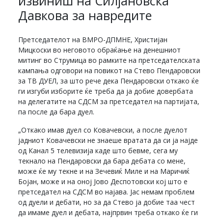
извиниш на Силјановска
Давкова за навредите
Претседателот на ВМРО-ДПМНЕ, Христијан
Мицкоски во неговото обраќање на денешниот
митинг во Струмица во рамките на претседателската
кампања одговори на повикот на Стево Пендаровски
за ТВ ДУЕЛ, за што рече дека Пендаровски откако ќе
ги изгуби изборите ќе треба да ја добие довербата
на делегатите на СДСМ за претседател на партијата,
па после да бара дуел.
„Откако имав дуел со Ковачевски, а после дуелот
јадниот Ковачевски не знаеше вратата да си ја најде
од Канал 5 телевизија каде што бевме, сега му
текнало на Пендаровски да бара дебата со мене,
може ќе му текне и на Зечевиќ Миле и на Маричиќ
Бојан, може и на оној Јово Деспотовски кој што е
претседател на СДСМ во најава. Јас немам проблем
од дуели и дебати, но за да Стево ја добие таа чест
да имаме дуел и дебата, најпрвин треба откако ќе ги