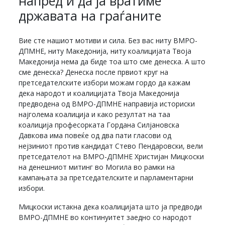
напред и да ја вратиме
државата на граѓаните
Вие сте нашиот мотиви и сила. Без вас ниту ВМРО-
ДПМНЕ, ниту Македонија, ниту коалицијата Твоја
Македонија нема да биде тоа што сме денеска. А што
сме денеска? Денеска после првиот круг на
претседателските избори можам гордо да кажам
дека народот и коалицијата Твоја Македонија
предводена од ВМРО-ДПМНЕ направија историски
најголема коалиција и како резултат на таа
коалиција професорката Гордана Силјановска
Давкова има повеќе од два пати гласови од
нејзиниот против кандидат Стево Пендаровски, вели
претседателот на ВМРО-ДПМНЕ Христијан Мицкоски
на денешниот митинг во Могила во рамки на
кампањата за претседателските и парламентарни
избори.
Мицкоски истакна дека коалицијата што ја предводи
ВМРО-ДПМНЕ во континуитет заедно со народот