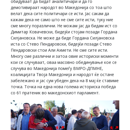
обидуваат да бидат аналитичари и да го
демотивираат народот во Македонија со тоа што
велат дека сите политичари се исти. Јас сакам да
кажам дека не само што не сме сите исти, туку ние
сме многу поразлични. Не можам јас да бидам ист со
Димитар Ковачевски, бидејќи стојам позади Гордана
Силјановска. Не може да биде Гордана Силјановска
иста со Стево Пендаровски, бидејќи позади Стево
Пендаровски стои Али Ахмети. Не сме сите исти.
Многу сме различни и затоа овие историски моменти
кои се случуваат, оваа масовно обединување кое се
случува во Македонија помеѓу ВМРО-ДПМНЕ,
коалицијата Твоја Македонија и народот ќе остане
забележано и јас сум убеден дека на 8 мај ќе ставиме
точка. Точка на една нова голема историска победа
со 61 пратеник во македонскиот парламент.