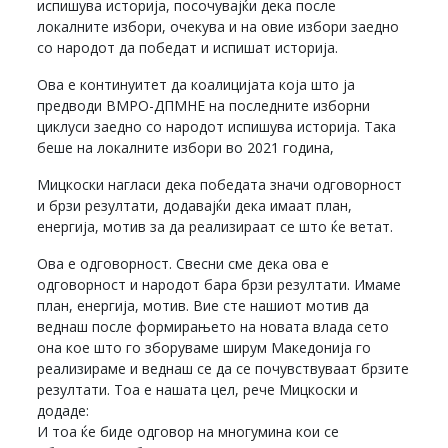
испишува историја, посочувајќи дека после
локалните избори, очекува и на овие избори заедно
со народот да победат и испишат историја.
Ова е континуитет да коалицијата која што ја
предводи ВМРО-ДПМНЕ на последните изборни
циклуси заедно со народот испишува историја. Така
беше на локалните избори во 2021 година,
Мицкоски нагласи дека победата значи одговорност
и брзи резултати, додавајќи дека имаат план,
енергија, мотив за да реализираат се што ќе ветат.
Ова е одговорност. Свесни сме дека ова е
одговорност и народот бара брзи резултати. Имаме
план, енергија, мотив. Вие сте нашиот мотив да
веднаш после формирањето на новата влада сето
она кое што го зборуваме ширум Македонија го
реализираме и веднаш се да се почувствуваат брзите
резултати. Тоа е нашата цел, рече Мицкоски и
додаде:
И тоа ќе биде одговор на многумина кои се