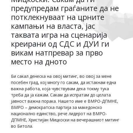
предупредам граѓаните да не
потклекнуваат на црните
кампањи на власта, јас
таквата игра на сценарија
креирани од СДС и ДУИ ги
викам натпревар за прво
место на дното
Би сакал денеска на овој митинг, во овој за мене
посебен град, кој многу го сакам, да истакнам една
важна работа, која чувствувам дека токму тука
треба да ја кажам. Сакам да испратам до целата
јавност важна порака. Нашето име е ВМРО-ДПМНЕ,
ВМРО – демократска партија за македонско
национално единство, рече лидерот на ВМРО-
ДПМНЕ, Христијан Мицкоски на вечерашниот митинг
во Битола.