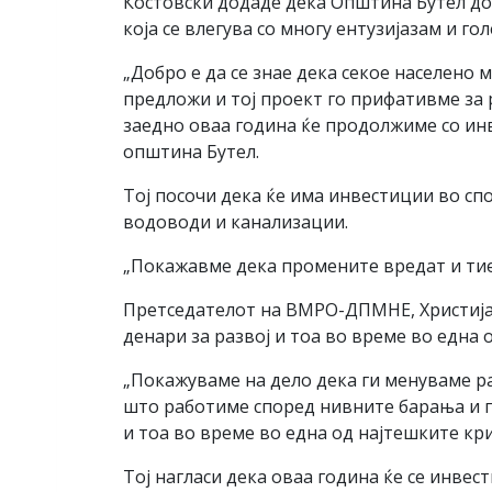
Костовски додаде дека Општина Бутел дон
која се влегува со многу ентузијазам и го
„Добро е да се знае дека секое населено
предложи и тој проект го прифативме за 
заедно оваа година ќе продолжиме со ин
општина Бутел.
Тој посочи дека ќе има инвестиции во спо
водоводи и канализации.
„Покажавме дека промените вредат и тие с
Претседателот на ВМРО-ДПМНЕ, Христија
денари за развој и тоа во време во една 
„Покажуваме на дело дека ги менуваме ра
што работиме според нивните барања и п
и тоа во време во една од најтешките кр
Тој нагласи дека оваа година ќе се инве