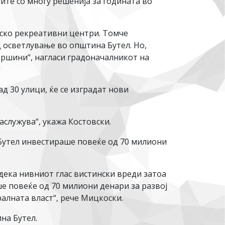
ите со многу решенија за годината во
тско рекреативни центри. Томче
 осветлување во општина Бутел. Но,
вршини“, нагласи градоначалникот на
д 30 улици, ќе се изградат нови
аслужува“, укажа Костовски.
Бутел инвестираше повеќе од 70 милиони
 дека нивниот глас вистински вреди затоа
 повеќе од 70 милиони денари за развој
ралната власт“, рече Мицкоски.
на Бутел.