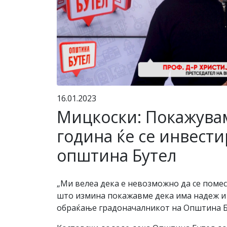
16.01.2023
Мицкоски: Покажувам
година ќе се инвести
општина Бутел
„Ми велеа дека е невозможно да се помес
што измина покажавме дека има надеж и д
обраќање градоначалникот на Општина Б