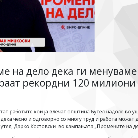
е на дело дека ги менуваме 
раат рекордни 120 милиони 
тат работите кои ја влечат општина Бутел надоле во у
ека чесно и одговорно со многу труд и работа можат да
утел, Дарко Костовски во кампањата „Промените на д