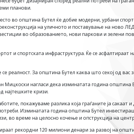
есе буџет дизајниран според реални потреби на граѓан
леми планови.
 место во општина Бутел ќе добие модерни, урбани спор
реконструкција на уличното и поставување на ново ЛЕД
вестиции во образованието, нови паркови и зелени по
ртот и спортската инфраструктура. Ќе се асфалтираат на
е реалност. За општина Бутел каква што секој од вас з
н Мицкоски нагласи дека изминатата година општина 
од најтешките кризи.
ботите, покажуваме разлика која граѓаните ја сакаат и
отреби. Изминатата година општина Бутел инвестираше
изи, во време на целосно кочење и опструкција на цент
стираат рекордни 120 милиони денари за развој на општи