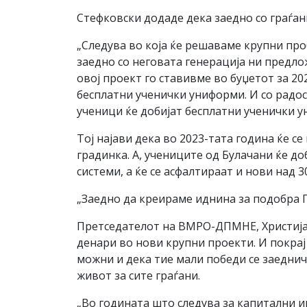
Стефковски додаде дека заедно со граѓан
„Следува во која ќе решаваме крупни пр
заедно со неговата генерација ни предло
овој проект го ставивме во буџетот за 20
бесплатни ученички униформи. И со радос
ученици ќе добијат бесплатни ученички у
Тој најави дека во 2023-тата година ќе с
градинка. А, учениците од Булачани ќе д
системи, а ќе се асфалтираат и нови над 3
„Заедно да креираме иднина за подобра Га
Претседателот на ВМРО-ДПМНЕ, Христија
денари во нови крупни проекти. И покрај
можни и дека тие мали победи се заеднич
живот за сите граѓани.
„Во годината што следува за капитални 