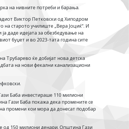
ерка на нивните потреби и барања.
Младиот Виктор Петковски од Хиподром
о на старото училиште „Вера Јоциќ“. И
 ја даде идејата за обезбедување на
виот буџет и во 2023-тата година сите
 на Трубарево ќе добијат нова детска
радбата на нови фекални канализациони
ефковски.
Гази Баба инвестираше 110 милиони
ина Гази Баба покажа дека промените се
н на промени кои мора да донесат подобар
е од 150 милиони денари. Општина Гази