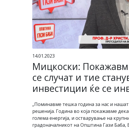
14.01.2023
Мицкоски: Покажавме
се случат и тие стану
инвестиции ќе се ин
„Поминавме тешка година за нас и нашат
решенија. Година во која покажавме дека
голема енергија, и остварување на крупн
градоначалникот на Општина Гази Баба,