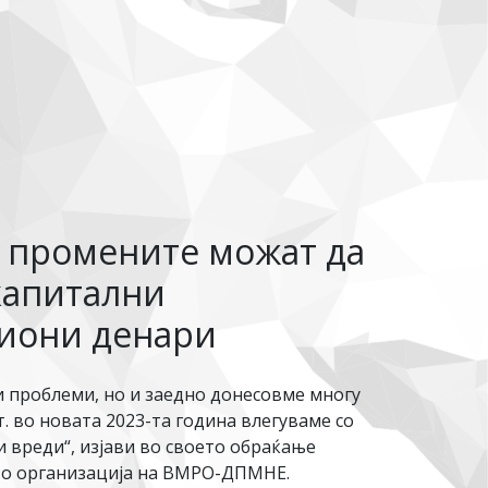
а промените можат да
 капитални
лиони денари
 проблеми, но и заедно донесовме многу
. во новата 2023-та година влегуваме со
и вреди“, изјави во своето обраќање
во организација на ВМРО-ДПМНЕ.