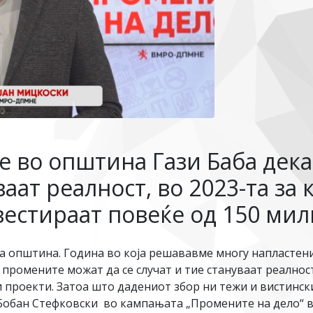
 во општина Гази Баба дек
ваат реалност, во 2023-та за
вестираат повеќе од 150 ми
а општина. Година во која решававме многу напластени
 промените можат да се случат и тие стануваат реалност
и проекти. Затоа што дадениот збор ни тежи и вистинск
 Бобан Стефковски во кампањата „Промените на дело“ 