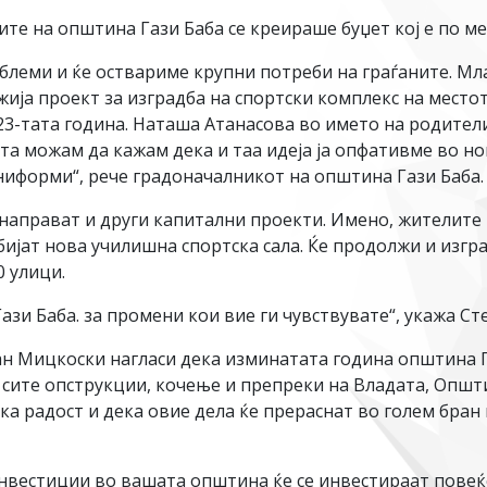
ите на општина Гази Баба се креираше буџет кој е по м
облеми и ќе оствариме крупни потреби на граѓаните. 
жија проект за изградба на спортски комплекс на местот
23-тата година. Наташа Атанасова во името на родители
та можам да кажам дека и таа идеја ја опфативме во но
ниформи“, рече градоначалникот на општина Гази Баба.
е направат и други капитални проекти. Имено, жителите
обијат нова училишна спортска сала. Ќе продолжи и изг
0 улици.
зи Баба. за промени кои вие ги чувствувате“, укажа Ст
н Мицкоски нагласи дека изминатата година општина 
 сите опструкции, кочење и препреки на Владата, Општ
ка радост и дека овие дела ќе прераснат во голем бра
инвестиции во вашата општина ќе се инвестираат повеќ