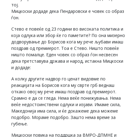
тој.
Мицкоски додаде дека Пендаровски е човек со образ
ѓон.
Стево е повеќе од 23 години во високата политика и
која одлука или збор ќе го паметите? По она мизерно
додворување до Борисов кога му рече љубави имаш
поздрав од премиерот. Тоа е Стево. Ништо повеќе
ништо помалце. Еден човек со образ ѓон несвесен
дека претставува држава и народ, истакна Мицкоски
и додаде:
А колку другите надвор го ценат видовме по
реакцијата на Борисов кога му сврте грб веднаш
откако овој му рече имаш поздрав од премиерот.
Срамно е да се гледа. Нема веќе понижувања. Нема
веќе недостоинствени одлуки и изјави. Имаме сила,
Македонија има сила, и ќе докажеме дека можеме
подобро. Мораме подобро. Зашто нема време за
губење.
Мицкоски повика на поддршка за ВМРО-ДПМНЕ и