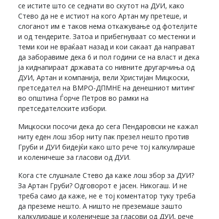
се истите што се седнати во скутот на ДУИ, како
Стево да не е истиот на кого Артан му претеше, и
слоганот им е таков нема откажување од фотелјите
и од тендерите. Затоа и прибегнуваат со местенки и
теми кои не враќаат назад и кои сакаат да направат
да заборавиме дека 6 и пол години се на власт и дека
ја киднапираат државата со нивните другарчиња од
ДУИ, Артан и компанија, вели Христијан Мицкоски,
претседател на ВМРО-ДПМНЕ на денешниот митинг
во општина Ѓорче Петров во рамки на
претседателските избори.
Мицкоски посочи дека до сега Пендаровски не кажал
ниту еден лош збор ниту пак презел нешто против
Груби и ДУИ бидејќи како што рече тој калкулираше
и коленичеше за гласови од ДУИ.
Кога сте слушнале Стево да каже лош збор за ДУИ?
За Артан Груби? Одговорот е јасен. Никогаш. И не
треба само да каже, не е тој коментатор туку треба
да преземе нешто. А ништо не преземаше зашто
калкулираше и коленичеше за гласови од ДУИ, рече