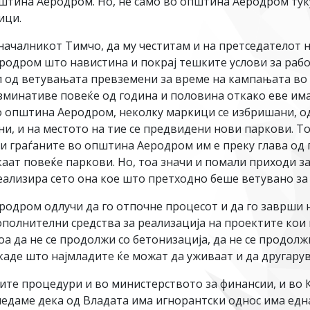
пштина Аеродром. Но, не само во општина Аеродром тук
ици.
началникот Тимчо, да му честитам и на претседателот н
одром што навистина и покрај тешките услови за работ
ел од ветувањата превземени за време на кампањата во
 изминативе повеќе од година и половина откако еве 
о општина Аеродром, неколку маркици се избришани, 
и, и на местото на тие се предвидени нови паркови. То
 граѓаните во општина Аеродром им е преку глава од 
акаат повеќе паркови. Но, тоа значи и помали приходи 
 реализира сето она кое што претходно беше ветувано з
одром одлучи да го отпочне процесот и да го заврши 
дополнителни средства за реализација на проектите кои
оа да не се продолжи со бетонизација, да не се продолж
аде што најмладите ќе можат да уживаат и да другарув
сите процедури и во министерството за финансии, и во 
ледаме дека од Владата има игнорантски однос има едн