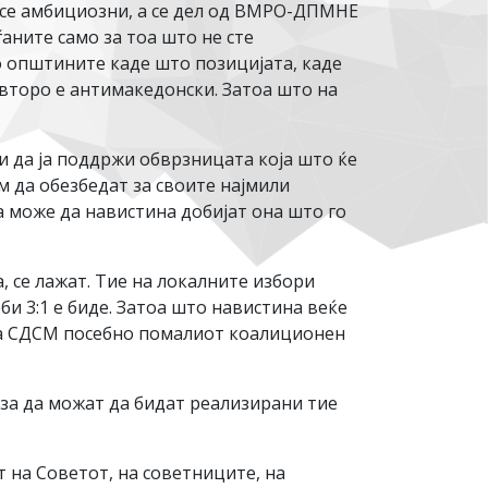
 се амбициозни, а се дел од ВМРО-ДПМНЕ
аните само за тоа што не сте
о општините каде што позицијата, каде
второ е антимакедонски. Затоа што на
и да ја поддржи обврзницата која што ќе
 да обезбедат за своите најмили
 може да навистина добијат она што го
, се лажат. Тие на локалните избори
би 3:1 е биде. Затоа што навистина веќе
 на СДСМ посебно помалиот коалиционен
 за да можат да бидат реализирани тие
т на Советот, на советниците, на