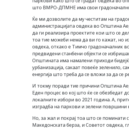
паркови како што се градат овдека во о
што ВМРО-ДПМНЕ има свои градоначалн
Ќе ми дозволите да му честитам на градо
администрацијата овдека во Општина Аер
да ги реализира проектите кои што се д
тоа тие можеби нема да ви го кажат, но
овдека, откако е Тимчо градоначалник в
предвидени станбени објекти се избришан
Општината има намалени приходи бидејќи
урбанизација, сакаат повеќе зеленило, с
енергија што треба да се вложи за да се
И токму поради тие причини Општина Аер
Еден процес во кој што ќе се обезбедат 
локалните избори во 2021 година. А, прит
изградба на паркови и зелени површини к
Но, за жал и покрај тоа што се поминати 
Македонската берза, и Советот овдека, г