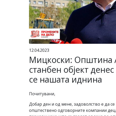
12.04.2023
Мицкоски: Општина А
станбен објект денес
се нашата иднина
Почитувани,
Добар ден и од мене, задоволство е да с
општествено одговорните компании децат