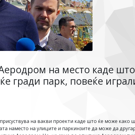
еродром на место каде што
 ќе гради парк, повеќе играл
е присуствува на вакви проекти каде што ќе може како 
а наместо на улиците и паркинзите да може да другар