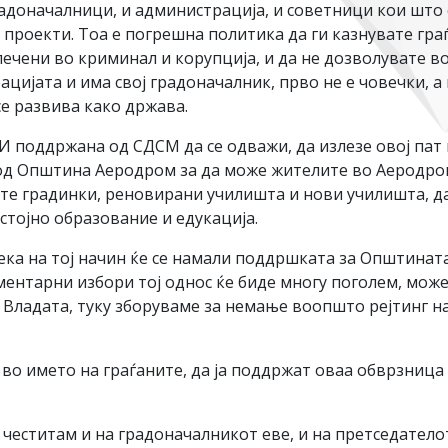
доначалници, и администрација, и советници кои што
 проекти. Тоа е погрешна политика да ги казнувате граѓ
ечени во криминал и корупција, и да не дозволувате в
јата и има свој градоначалник, прво не е човечки, а 
се развива како држава.
И поддржана од СДСМ да се одважи, да излезе овој пат 
 од Општина Аеродром за да може жителите во Аеродром
те градинки, реновирани училишта и нови училишта, да
стојно образование и едукација.
дека на тој начин ќе се намали поддршката за Општината
аментарни избори тој однос ќе биде многу поголем, може
и Владата, туку зборуваме за немање воопшто рејтинг
т во името на граѓаните, да ја поддржат оваа обврзница
 честитам и на градоначалникот еве, и на претседатело