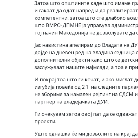
Затоа што општините каде што имаме гра
и сакаат да одат напред и да реализираат
компетентни, затоа што сте длабоко вовл
што ВМРО-ДПМНЕ ја управува администраци
тој начин Македонија не дозволувате да 
Јас навистина апелирам до Владата на ДУ
дојде на дневен ред на владина седница
дополнителни објекти како што се детски
заслужуваат нашите најмлади, а тоа е при
И покрај тоа што ги кочат, и ако мислат 
изгубија повеќе од 2:1, на следните парл
не збориме за намален рејтинг на СДСМ 
партнер на владејачката ДУИ.
Ги очекувам затоа овој пат да се одважа
проекти.
Уште еднашка ќе ми дозволите на крај да