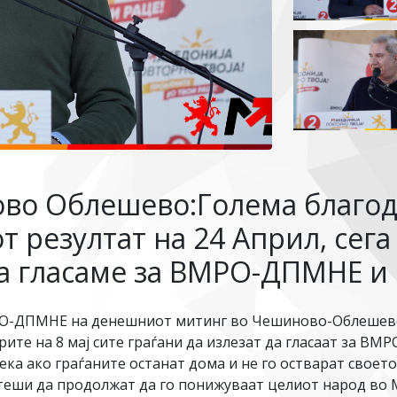
во Облешево:Голема благод
т резултат на 24 Април, сега
 да гласаме за ВМРО-ДПМНЕ и
РО-ДПМНЕ на денешниот митинг во Чешиново-Облешево
ите на 8 мај сите граѓани да излезат да гласаат за В
ека ако граѓаните останат дома и не го остварат своет
ктеши да продолжат да го понижуваат целиот народ во 