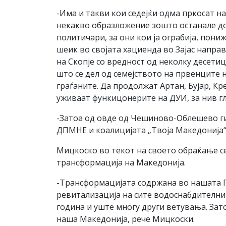
-Има и такви кои седејќи одма пркосат на
некакво образложение зошто останале дома
политичари, за они кои ја ограбија, пони
шеик во својата хациенда во Зајас напр
на Скопје со вредност од неколку десети
што се дел од семејството на првенците 
граѓаните. Да продолжат Артан, Бујар, К
уживаат функицонерите на ДУИ, за нив гла
-Затоа од овде од Чешиново-Облешево ги м
ДПМНЕ и коалицијата „Твоја Македонија“
Мицкоско во текот на своето обраќање се
трансформација на Македонија.
-Трансформацијата содржана во нашата П
ревитализација на сите водоснабдителни
година и уште многу други ветувања. Зат
наша Македонија, рече Мицкоски.