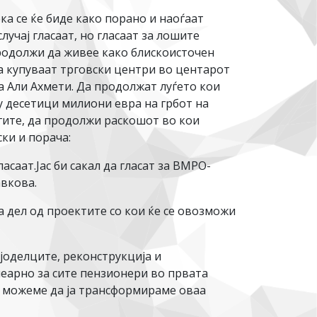
ка се ќе биде како порано и наоѓаат
учај гласаат, но гласаат за лошите
 продолжи да живее како блискоисточен
а купуваат трговски центри во центарот
а Али Ахмети. Да продолжат луѓето кои
у десетици милиони евра на грбот на
агите, да продолжи раскошот во кои
ки и порача:
асаат.Јас би сакал да гласат за ВМРО-
вкова.
а дел од проектите со кои ќе се овозможи
јоделците, реконструкција и
неарно за сите пензионери во првата
да можеме да ја трансформираме оваа