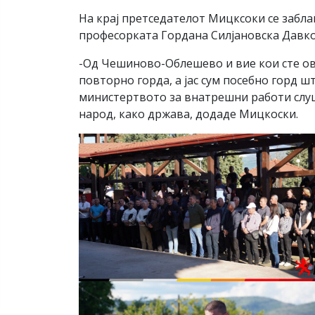
На крај претседателот Мицксоки се забл
професорката Гордана Силјановска Давко
-Од Чешиново-Облешево и вие кои сте овд
повторно горда, а јас сум посебно горд ш
министертвото за внатрешни работи слушн
народ, како држава, додаде Мицкоски.