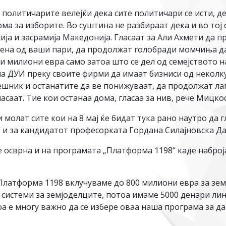
 политичарите велејќи дека сите политичари се исти, де
 за изборите. Во суштина не разбираат дека и во тој сл
жија и засрамија Македонија. Гласаат за Али Ахмети да
авена од ваши пари, да продолжат голобради момчиња д
ци милиони евра само затоа што се дел од семејството н
на ДУИ преку своите фирми да имаат бизниси од неколк
решник и останатите да ве понижуваат, да продолжат л
саат. Тие кои останаа дома, гласаа за нив, рече Мицкос
олат сите кои на 8 мај ќе бидат тука рано наутро да гл
 и за кандидатот професорката Гордана Силајновска Да
 осврна и на програмата „Платформа 1198“ каде наброј
латформа 1198 вклучуваме до 800 милиони евра за зем
 системи за земјоделците, потоа имаме 5000 денари ли
оа е многу важно да се избере оваа наша програма за 