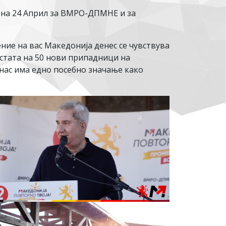
т на 24 Април за ВМРО-ДПМНЕ и за
ие на вас Македонија денес се чувствува
 устата на 50 нови припадници на
нас има едно посебно значање како