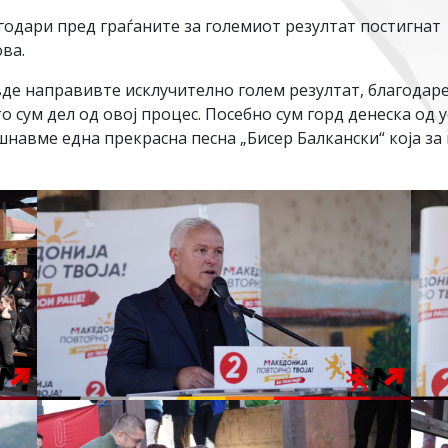
агодари пред граѓаните за големиот резултат постигна
ва.
е направивте исклучително голем резултат, благодарен
то сум дел од овој процес. Посебно сум горд денеска од
авме една прекрасна песна „Бисер Балкански“ која за 