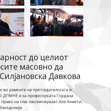
арност до целиот
 сите масовно да
 Силјановска Давкова
 во рамките на претседателската и
МРО-ДПМНЕ и за професорката Гордана
о право на глас овозможуваат Али Ахмети,
Македонија.