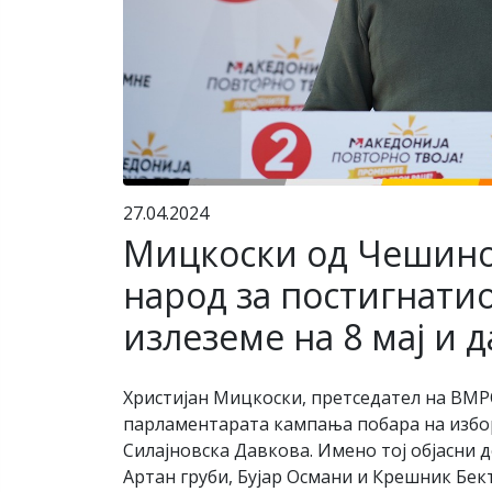
27.04.2024
Мицкоски од Чешино
народ за постигнатио
излеземе на 8 мај и
Христијан Мицкоски, претседател на ВМ
парламентарата кампања побара на избор
Силајновска Давкова. Имено тој објасни д
Артан груби, Бујар Османи и Крешник Бе