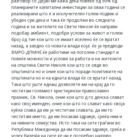
разговор со Дејан ми кажа дека повеќе од 90% од
планираните капитални инвестиции за оваа година се
реализирани што е и исклучителен голем подвик и
убеден сум дека и така ќе продолжи во следната
година и за жителите на Свети Николе ќе направи
подобар амбиент, подобри услови за живот и голем
број од тие кои што се имаат иселено ќе се вратат
назад, а заедно со новата влада која ќе ја предводи
ВМРО-ДПМНЕ ќе работиме на поголем стандарт и
повеќе можности и услови за работа и на жителите
на општина Свети Николе кои што се овде во
општината но и оние кои што поради политиките на
општината но и на идната влада ќе се вратат назад.
Така што уште еднаш дозволете ми на крај да го
честитам големиот христијански православен
празник, Св. Никола, оние кои што д го денска слават
како свој именден, оние кои што го слават како своја
куќна слава да им ја честитам славата, да им го
честитам името, да им посакам здравје, среќа ним и
на нивните семејства. Исто така на сите граѓани во
Република Македонија да им посакам здравје, среќа и
успех бидејќи на сите ќе ни е потребно најпрво