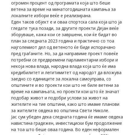
огромен процент од програмата која што беше
ветена за време на минатогодишната кампања за
локалните избори веќе е реализирана.
Еден таков објект е и оваа спортска сала која што ја
гледате тука позади, за другите проекти Дејан веќе
зборуваше, кажа кои се завршени, кои ќе бидат во
план за следната 2023 година и практично со тоа
најголемиот дел од ветеното ќе биде испорачано
пред граѓаните. Но, за да направиме проект повеќе
потребни се предвремени парламентарни избори и
некоја нова влада, народна влада која што ќе има
кредибилитет и легитимитет од народот да вложува
заедно со единиците за локална самоуправа, со
општините и во проекти кои што не биле ветени за
време на кампањата, но проекти кои што ќе значат
подобар живот и подобри услови за живот на
жителите на тие општини, како што имаме планови
за жителите овдека во општина Свети Николе.
Јас сум убеден дека следната година ќе имаме овдека
навистина градежен, инвестициски бум продолжение
на тоа што беше оваа година. Во еден неформален