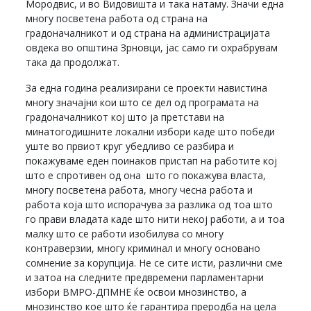
Мородвис, и во Видовишта и така натаму. Значи една
многу посветена работа од страна на
градоначалникот и од страна на администрацијата
овдека во општина Зрновци, јас само ги охрабрувам
така да продолжат.
За една година реализирани се проекти навистина
многу значајни кои што се дел од програмата на
градоначалникот кој што ја претстави на
минатогодишните локални избори каде што победи
уште во првиот круг убедливо се разбира и
покажуваме еден поинаков пристап на работите кој
што е спротивен од она што го покажува власта,
многу посветена работа, многу чесна работа и
работа која што испорачува за разлика од тоа што
го прави владата каде што нити некој работи, а и тоа
малку што се работи изобилува со многу
контраверзии, многу криминал и многу основано
сомнение за корупција. Не се сите исти, различни сме
и затоа на следните предвремени парламентарни
избори ВМРО-ДПМНЕ ќе освои мнозинство, а
мнозинство кое што ќе гарантира преродба на цела