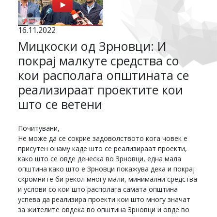
16.11.2022
Мицкоски од Зрновци: И
покрај малкуте средства со
кои располага општината се
реализираат проектите кои
што се ветени
Почитувани,
Не може да се сокрие задоволството кога човек е
присутен онаму каде што се реализираат проекти,
како што се овде денеска во Зрновци, една мала
општина како што е Зрновци покажува дека и покрај
скромните би рекол многу мали, минимални средства
и услови со кои што располага самата општина
успева да реализира проекти кои што многу значат
за жителите овдека во општина Зрновци и овде во