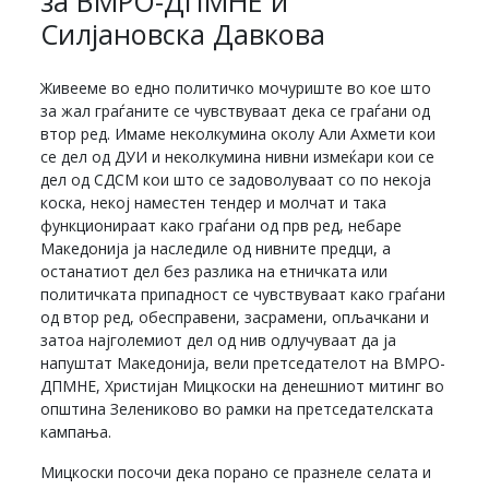
за ВМРО-ДПМНЕ и
Силјановска Давкова
Живееме во едно политичко мочуриште во кое што
за жал граѓаните се чувствуваат дека се граѓани од
втор ред. Имаме неколкумина околу Али Ахмети кои
се дел од ДУИ и неколкумина нивни измеќари кои се
дел од СДСМ кои што се задоволуваат со по некоја
коска, некој наместен тендер и молчат и така
функционираат како граѓани од прв ред, небаре
Македонија ја наследиле од нивните предци, а
останатиот дел без разлика на етничката или
политичката припадност се чувствуваат како граѓани
од втор ред, обесправени, засрамени, опљачкани и
затоа најголемиот дел од нив одлучуваат да ја
напуштат Македонија, вели претседателот на ВМРО-
ДПМНЕ, Христијан Мицкоски на денешниот митинг во
општина Зелениково во рамки на претседателската
кампања.
Мицкоски посочи дека порано се празнеле селата и