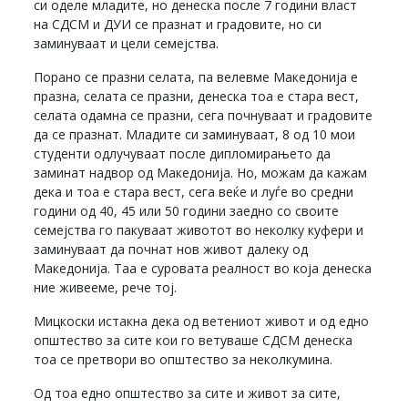
си оделе младите, но денеска после 7 години власт
на СДСМ и ДУИ се празнат и градовите, но си
заминуваат и цели семејства.
Порано се празни селата, па велевме Македонија е
празна, селата се празни, денеска тоа е стара вест,
селата одамна се празни, сега почнуваат и градовите
да се празнат. Младите си заминуваат, 8 од 10 мои
студенти одлучуваат после дипломирањето да
заминат надвор од Македонија. Но, можам да кажам
дека и тоа е стара вест, сега веќе и луѓе во средни
години од 40, 45 или 50 години заедно со своите
семејства го пакуваат животот во неколку куфери и
заминуваат да почнат нов живот далеку од
Македонија. Таа е суровата реалност во која денеска
ние живееме, рече тој.
Мицкоски истакна дека од ветениот живот и од едно
општество за сите кои го ветуваше СДСМ денеска
тоа се претвори во општество за неколкумина.
Од тоа едно општество за сите и живот за сите,