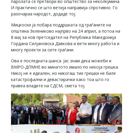
паролата се претвори во општество за неколкумина.
И практично се што ветија направија спротивно. Го
разочараа народот, додаде тој.
Мицкоски ја побара поддршката од граѓаните на
општина Зелениково најпрво на 24 април, а потоа на
8 мај за нов претседател на Република Македонија
Гордана Силјановска Давкова и вети многу работа и
многу проекти за сите граѓани.
Ова е последната шанса. Јас знам дека можеби и
ВМРО-ДПМНЕ во минатото имало по некоја грешка.
Никој не е идеален, но никогаш тие грешки не биле
катастрофални и девастирачки како тоа што го
правеа владите на СДСМ, смета тој.