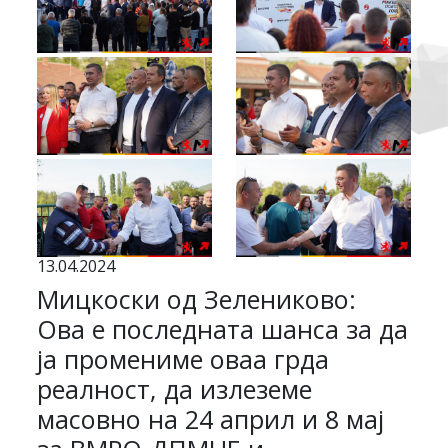
13.04.2024
Мицкоски од Зелениково:
Ова е последната шанса за да
ја промениме оваа грда
реалност, да излеземе
масовно на 24 април и 8 мај