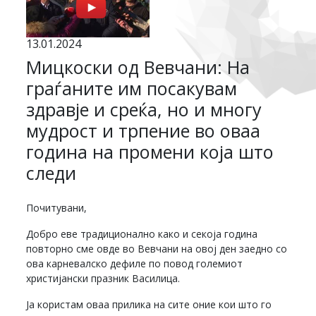
13.01.2024
Мицкоски од Вевчани: На
граѓаните им посакувам
здравје и среќа, но и многу
мудрост и трпение во оваа
година на промени која што
следи
Почитувани,
Добро еве традиционално како и секоја година
повторно сме овде во Вевчани на овој ден заедно со
ова карневалско дефиле по повод големиот
христијански празник Василица.
Ја користам оваа прилика на сите оние кои што го