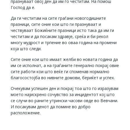
празнуваат овој ден да им го честитам. На помош
Господ да е.
Да ги честитам на сите граѓани новогодишните
празници, сите оние кои што ги празнуваат и
чествуваат Божиќните празници исто така да им ги
честитам и да посакам здравје, среќа и би рекол
многу мудрост и трпение во оваа година на промени
која што следи.
Сите оние кои што имаат желби во новата година да
им се исполнат, а на граѓаните генерално покрај овие
сите работи кои што веќе ги споменав нормално
благосостојба во нивните домови, бериќет и успех.
Очекувам успешен ден и покрај тоа што го изразувам
моето најискрено сочувство за инцидентот кој што
се случи во раните утрински часови овде во Вевчани.
И посакувам денот да помине во добро
расположение.