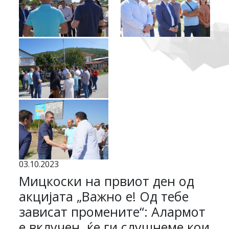
03.10.2023
Мицкоски на првиот ден од
акцијата „Важно е! Од тебе
зависат промените“: Алармот
е вклучен, ќе ги слушнеме кои