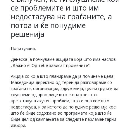
се проблемите и што им
недостасува на граѓаните, а
потоа и ќе понудиме
решенија
Почитувани,
Денеска ја почнуваме акцијата која што има наслов
„Важно е! Од тебе зависат промените“.
Акција со која што планираме да ја поминеме цела
Македонија директно од терен да разговараме со
граѓаните, организации, здруженија, целни групи и да
слушнеме од прво лице што е она кое што
претставува акутен проблем, што е она кое што
недостасува, и за истото да понудиме решенија кое
што ќе биде содржано во програмата која што ќе
биде дел од кампањата за следните парламентарни
избори.