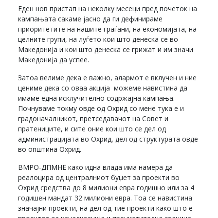
Еден нов пристап на неколку месеци пред почеток на
кампањата сакаме јасно да ги дефинираме
приоритетите на нашите граѓани, на економијата, на
целните групи, на луѓето кои што денеска се во
Македонија и кои што денеска се грижат и им значи
Македонија да успее.
Затоа велиме дека е важно, алармот е вклучен и ние
цениме дека со оваа акција можеме навистина да
имаме една исклучително содржајна кампања.
Почнуваме токму овде од Охрид со мене тука е и
градоначалникот, претседавачот на Совет и
пратениците, и сите оние кои што се дел од
администрацијата во Охрид, дел од структурата овде
во општина Охрид.
ВМРО-ДПМНЕ како идна влада има намера да
реалоцира од централниот буџет за проекти во
Охрид средства до 8 милиони евра годишно или за 4
годишен мандат 32 милиони евра. Тоа се навистина
значајни проекти, на дел од тие проекти како што е