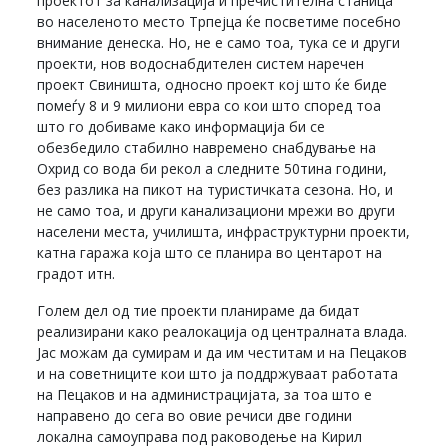
проектот за канализација и пречистителна станица
во населеното место Трпејца ќе посветиме посебно
внимание денеска. Но, не е само тоа, тука се и други
проекти, нов водоснабдителен систем наречен
проект Свиништа, односно проект кој што ќе биде
помеѓу 8 и 9 милиони евра со кои што според тоа
што го добиваме како информација би се
обезбедило стабилно навремено снабдување на
Охрид со вода би рекол а следните 50тина години,
без разлика на пикот на туристичката сезона. Но, и
не само тоа, и други канализациони мрежи во други
населени места, училишта, инфраструктурни проекти,
катна гаража која што се планира во центарот на
градот итн.
Голем дел од тие проекти планираме да бидат
реализирани како реалокација од централната влада.
Јас можам да сумирам и да им честитам и на Пецаков
и на советниците кои што ја поддржуваат работата
на Пецаков и на администрацијата, за тоа што е
направено до сега во овие речиси две години
локална самоуправа под раководење на Кирил