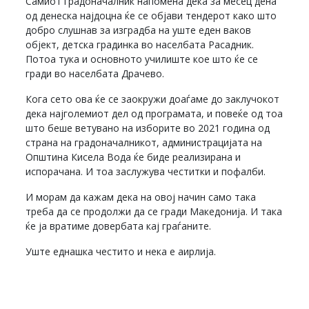
Самиот градоначалник напомена дека за месец дена
од денеска најдоцна ќе се објави тендерот како што
добро слушнав за изградба на уште еден ваков
објект, детска градинка во населбата Расадник.
Потоа тука и основното училиште кое што ќе се
гради во населбата Драчево.
Кога сето ова ќе се заокружи доаѓаме до заклучокот
дека најголемиот дел од програмата, и повеќе од тоа
што беше ветувано на изборите во 2021 година од
страна на градоначалникот, администрацијата на
Општина Кисела Вода ќе биде реализирана и
испорачана. И тоа заслужува честитки и пофалби.
И морам да кажам дека на овој начин само така
треба да се продолжи да се гради Македонија. И така
ќе ја вратиме довербата кај граѓаните.
Уште еднашка честитo и нека е аирлија.