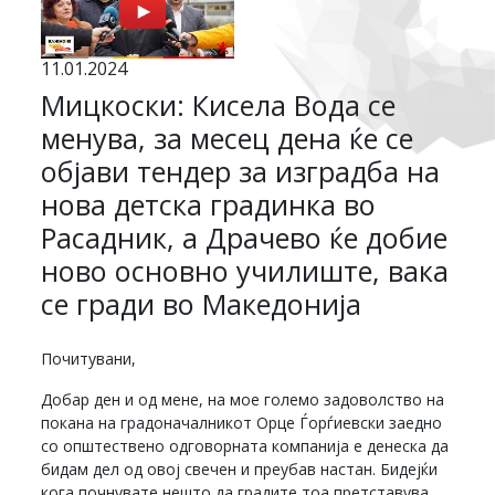
11.01.2024
Мицкоски: Кисела Вода се
менува, за месец дена ќе се
објави тендер за изградба на
нова детска градинка во
Расадник, а Драчево ќе добие
ново основно училиште, вака
се гради во Македонија
Почитувани,
Добар ден и од мене, на мое големо задоволство на
покана на градоначалникот Орце Ѓорѓиевски заедно
со општествено одговорната компанија е денеска да
бидам дел од овој свечен и преубав настан. Бидејќи
кога почнувате нешто да градите тоа претставува