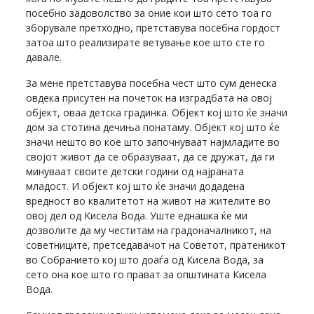
посебно задоволство за оние кои што сето тоа го
зборувале претходно, претставува посебна гордост
затоа што реализирате ветување кое што сте го
давале.
За мене претставува посебна чест што сум денеска
овдека присутен на почеток на изградбата на овој
објект, оваа детска градинка. Објект кој што ќе значи
дом за стотина дечиња понатаму. Објект кој што ќе
значи нешто во кое што започнуваат најмладите во
својот живот да се образуваат, да се дружат, да ги
минуваат своите детски години од најраната
младост. И објект кој што ќе значи додадена
вредност во квалитетот на живот на жителите во
овој дел од Кисела Вода. Уште еднашка ќе ми
дозволите да му честитам на градоначалникот, на
советниците, претседавачот на Советот, пратеникот
во Собранието кој што доаѓа од Кисела Вода, за
сето она кое што го прават за општината Кисела
Вода.