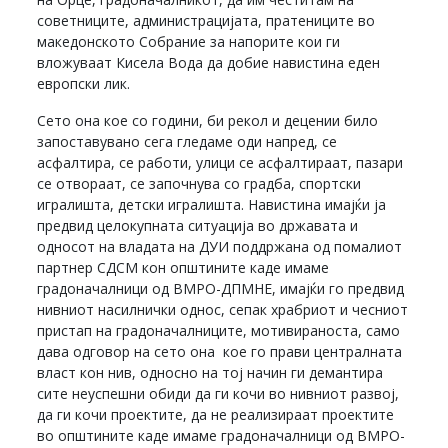
советниците, администрацијата, пратениците во
македонското Собрание за напорите кои ги
вложуваат Кисела Вода да добие навистина еден
европски лик.
Сето она кое со години, би рекол и децении било
запоставувано сега гледаме оди напред, се
асфалтира, се работи, улици се асфалтираат, пазари
се отвораат, се започнува со градба, спортски
игралишта, детски игралишта. Навистина имајќи ја
предвид целокупната ситуација во државата и
односот на владата на ДУИ поддржана од помалиот
партнер СДСМ кон општините каде имаме
градоначалници од ВМРО-ДПМНЕ, имајќи го предвид
нивниот насилнички однос, сепак храбриот и чесниот
пристап на градоначалниците, мотивираноста, само
дава одговор на сето она кое го прави централната
власт кон нив, односно на тој начин ги демантира
сите неуспешни обиди да ги кочи во нивниот развој,
да ги кочи проектите, да не реализираат проектите
во општините каде имаме градоначалници од ВМРО-