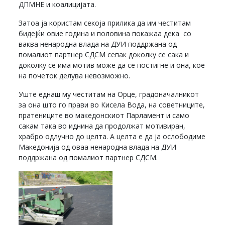
ДПМНЕ и коалицијата.
Затоа ја користам секоја прилика да им честитам
бидејќи овие година и половина покажаа дека со
ваква ненародна влада на ДУИ поддржана од
помалиот партнер СДСМ сепак доколку се сака и
доколку се има мотив може да се постигне и она, кое
на почеток делува невозможно.
Уште еднаш му честитам на Орце, градоначалникот
за она што го прави во Кисела Вода, на советниците,
пратениците во македонскиот Парламент и само
сакам така во иднина да продолжат мотивиран,
храбро одлучно до целта. А целта е да ја ослободиме
Македонија од оваа ненародна влада на ДУИ
поддржана од помалиот партнер СДСМ.