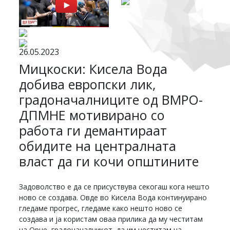
26.05.2023
Мицкоски: Кисела Вода
добива европски лик,
градоначалниците од ВМРО-
ДПМНЕ мотивирано со
работа ги демантираат
обидите на централната
власт да ги кочи општините
Задоволство е да се присуствува секогаш кога нешто
ново се создава. Овде во Кисела Вода континуирано
гледаме прогрес, гледаме како нешто ново се
создава и ја користам оваа прилика да му честитам
на Орце, градоначалникот, да им честитам на