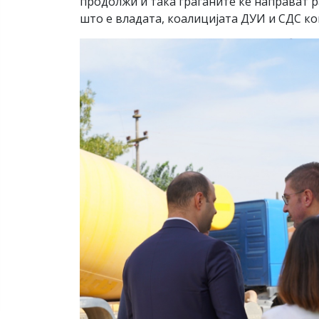
продолжи и така граѓаните ќе направат ра
што е владата, коалицијата ДУИ и СДС ко