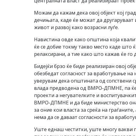
централната власт да реализираат проек
Можам да кажам дека овој објект кој гра
дечињата, каде ќе можат да другаруваат 
живот и развој како возрасни луѓе.
Навистина овде како општина која квалит
ќе се добие токму такво место каде што 
релаксирани, а тие како што кажав ќе го
Бидејќи брзо ќе биде реализиран овој об
обезбедат согласност за вработување на
уверувам дека општината од сопствени ср
влада предводена од ВМРО-ДПМНЕ, па ќе 
проекти а негувателките и воспитувачкит
ВМРО-ДПМНЕ и да биде министерство онакв
за оние кои власта за среќа на граѓаните
нема да се даваат согласности за вработу
Уште еднаш честитки, уште многу вакви п