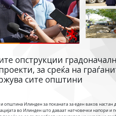
сите опструкции градоначал
оекти, за среќа на граѓани
држува сите општини
 и општина Илинден за поканата за еден ваков настан 
ацијата во Илинден што даваат натчовечки напори и по