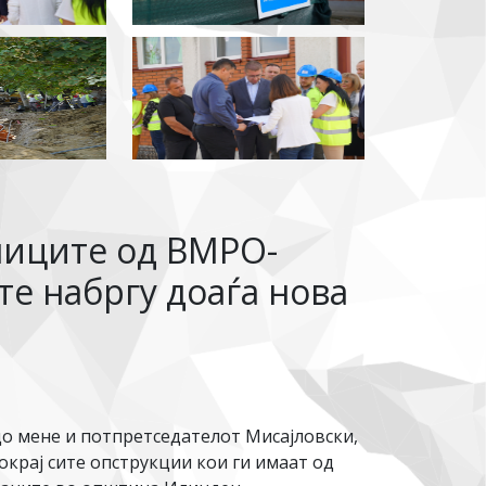
ниците од ВМРО-
те набргу доаѓа нова
до мене и потпретседателот Мисајловски,
крај сите опструкции кои ги имаат од