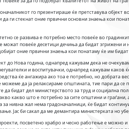
т повеќе за да го подобрат квалитетот на живот на гр
доначалникот го презентираше ќе претставува објект во
и да ги стекнат оние првични основни знаења кои пона
етно се развива е потребно место повеќе во градинкит
ќе можат повеќе десетици дечиња да бидат згрижени и н
 добијат оние првични знаења кои понатаму ќе им бида
јект до Нова година, однапред кажувам дека не очекув
 негувателки и воспитувачки, однапред кажувам каков 
едства ќе ангажира ако тоа е потребно, но добрата вес
можеме да ја релаксираме општината, тие пари да се п
е да бидат дел министерството за труд и социјална пол
о какво што е потребно за сите општини и граѓани, а н
, а за нивна жал нема градоначалници, ќе бидат контин
вање. Јас би сакал да ме демантира министерката но убед
роекти, посветено храбро и чесно работење е можно и п