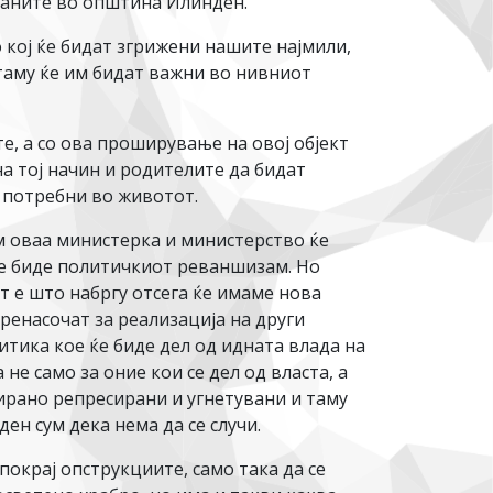
аѓаните во општина Илинден.
 кој ќе бидат згрижени нашите најмили,
таму ќе им бидат важни во нивниот
е, а со ова проширување на овој објект
а тој начин и родителите да бидат
т потребни во животот.
ам оваа министерка и министерство ќе
ќе биде политичкиот реваншизам. Но
т е што набргу отсега ќе имаме нова
ренасочат за реализација на други
итика кое ќе биде дел од идната влада на
е само за оние кои се дел од власта, а
уирано репресирани и угнетувани и таму
ен сум дека нема да се случи.
окрај опструкциите, само така да се