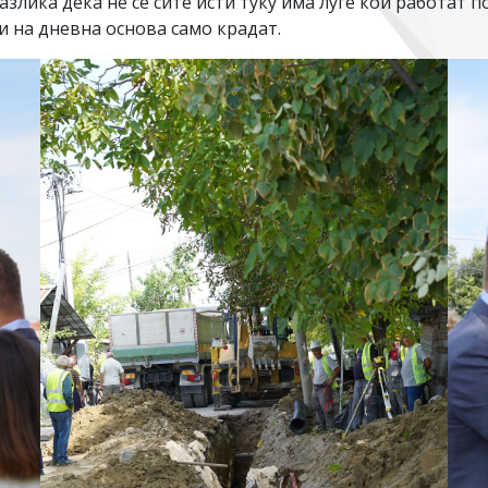
злика дека не се сите исти туку има луѓе кои работат п
и на дневна основа само крадат.