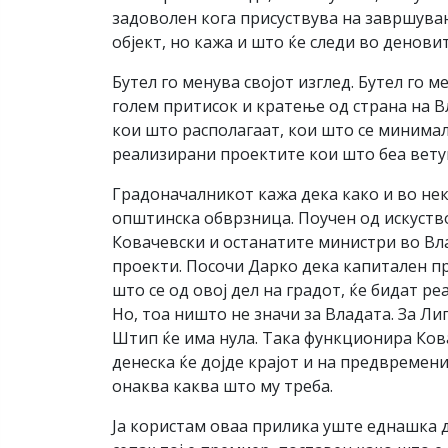
задоволен кога присуствува на завршувањ
објект, но кажа и што ќе следи во деновит
Бутел го менува својот изглед. Бутел го м
голем притисок и кратење од страна на 
кои што располагаат, кои што се минимал
реализирани проектите кои што беа вет
Градоначалникот кажа дека како и во нек
општинска обврзница. Поучен од искуствот
Ковачевски и останатите министри во Вла
проекти. Посочи Дарко дека капитален пр
што се од овој дел на градот, ќе бидат р
Но, тоа ништо не значи за Владата. За Ли
Штип ќе има нула. Така функционира Кова
денеска ќе дојде крајот и на предвремен
онаква каква што му треба.
Ја користам оваа прилика уште еднашка д