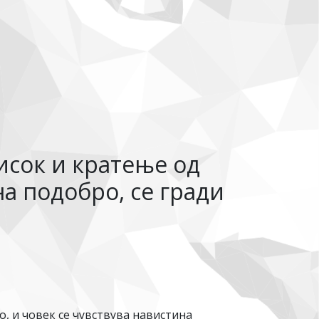
исок и кратење од
на подобро, се гради
о, и човек се чувствува навистина