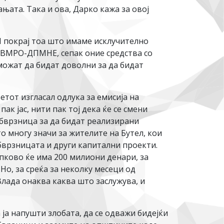
ата. Така и ова, Дарко кажа за овој
. И покрај тоа што имаме исклучително
 ВМРО-ДПМНЕ, сепак оние средства со
можат да бидат доволни за да бидат
тот изгласал одлука за емисија на
к јас, нити пак тој дека ќе се смени
обврзница за да бидат реализирани
о многу значи за жителите на Бутел, кои
обврзницата и други капитални проекти.
ипково ќе има 200 милиони денари, за
Но, за среќа за неколку месеци од
Влада онаква каква што заслужува, и
ја напушти злобата, да се одважи бидејќи