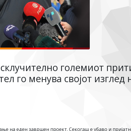
исклучително големиот прит
тел го менува својот изглед 
ање на еден завршен проект. Секогаш е убаво и пријатн