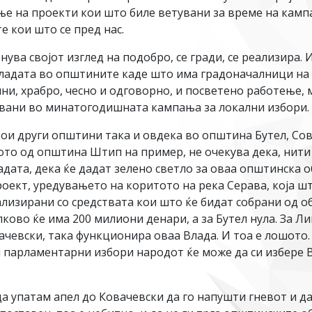
е на проекти кои што биле ветувани за време на кампањ
е кои што се пред нас.
енува својот изглед на подобро, се гради, се реализира
Владата во општините каде што има градоначалници на
ни, храбро, чесно и одговорно, и посветено работење, 
увани во минатогодишната кампања за локални избори.
ои други општини така и овдека во општина Бутел, Сове
о од општина Штип на пример, не очекува дека, нити па
дата, дека ќе дадат зелено светло за оваа општинска 
оект, уредувањето на коритото на река Серава, која шт
еализирани со средствата кои што ќе бидат собрани од 
пково ќе има 200 милиони денари, а за Бутел нула. За Л
чевски, така функционира оваа Влада. И тоа е лошото. 
и парламентарни избори народот ќе може да си избере 
а упатам апел до Ковачевски да го напушти гневот и да 