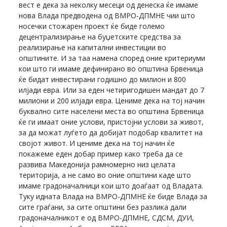
вест е дека за неколку месеци од денеска ќе имаме
нова Влада предводена од ВМРО-ДПМНЕ чии што
носечки стожарен проект ќе биде големо
децентрализирање на буџетските средства за
реализирање на капитални инвестиции во
општините. И за таа намена според оние критериуми
кои што ги имаме дефинирано во општина Брвеница
ќе бидат инвестирани годишно до милион и 800
илјади евра. Или за еден четиригодишен мандат до 7
милиони и 200 илјади евра. Цениме дека на тој начин
буквално сите населени места во општина Брвеница
ќе ги имаат оние услови, пристојни услови за живот,
за да можат луѓето да добијат подобар квалитет на
својот живот. И цениме дека на тој начин ќе
покажеме еден добар пример како треба да се
развива Македонија рамномерно низ целата
територија, а не само во оние општини каде што
имаме градоначалници кои што доаѓаат од Владата.
Туку идната Влада на ВМРО-ДПМНЕ ќе биде Влада за
сите граѓани, за сите општини без разлика дали
градоначалникот е од ВМРО-ДПМНЕ, СДСМ, ДУИ,