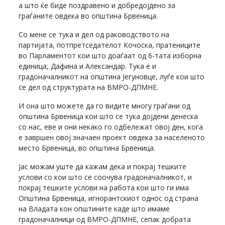
а што ќе биде поздравено и добредојдено за
граѓаните овдека во општина Брвеница.
Со мене се тука и дел од раководството на
партијата, потпретседателот Кочоска, пратениците
во Парламентот кои што доаѓаат од 6-тата изборна
единица, Дафина и Александар. Тука е и
градоначалникот на општина Јегуновце, луѓе кои што
се дел од структурата на ВМРО-ДПМНЕ.
И она што можете да го видите многу граѓани од
општина Брвеница кои што се тука дојдени денеска
со нас, еве и они некако го одбележат овој ден, кога
е завршен овој значаен проект овдека за населеното
место Брвеница, во општина Брвеница.
Јас можам уште да кажам дека и покрај тешките
услови со кои што се соочува градоначалникот, и
покрај тешките услови на работа кои што ги има
Општина Брвеница, игнорантскиот однос од страна
на Владата кон општините каде што имаме
градоначалници од ВМРО-ДПМНЕ, сепак добрата