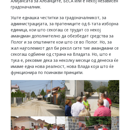
Алијансата за Албанците, БЕСА или е некој независен
градоначалник.
Уште еднашка честитки за градоначалникот, за
администрацијата, за пратениците од 6-тата изборна
единица, кои што секогаш се трудат со некој
амандман дополнително да обезбедат средства за
Полог и за општините кои што се во Полог. Но, за
жал најголемиот дел би рекол сите тие амандмани се
секогаш одбиени од страна на Владата. Но, што е
тука е, рековме дека за неколку месеци од денеска ќе
имаме една нова реалност, нова Влада која што ќе
функционира по поинакви принципи.