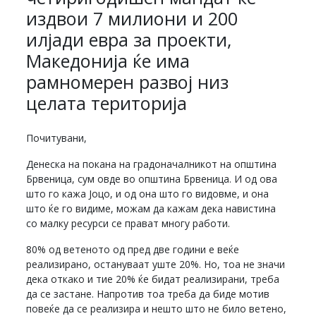
издвои 7 милиони и 200
илјади евра за проекти,
Македонија ќе има
рамномерен развој низ
целата територија
Почитувани,
Денеска на покана на градоначалникот на општина
Брвеница, сум овде во општина Брвеница. И од ова
што го кажа Јоцо, и од она што го видовме, и она
што ќе го видиме, можам да кажам дека навистина
со малку ресурси се прават многу работи.
80% од ветеното од пред две години е веќе
реализирано, остануваат уште 20%. Но, тоа не значи
дека откако и тие 20% ќе бидат реализирани, треба
да се застане. Напротив тоа треба да биде мотив
повеќе да се реализира и нешто што не било ветено,