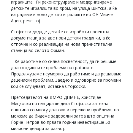
игралишта. Ги реконструираме и модернизираме
детските игралишта во Хром, на улица Шитска, а ќе
изградиме и ново детско игралиште во ОУ Мирче
Ацев, рече тој.
Стојкоски додаде дека ќе се изработи проектна
документација за две нови детски градинки, а ќе
отпочне и со реализација на нова пречистителна
станица во селото Орман.
– Ќе работиме со силна посветеност, да ги решиме
долгогодишните проблеми на граѓаните.
Продолжуваме неуморно да работиме и да решаваме
децениски проблеми. Заедно и одговорно за промени
кои се случуваат, истакна Стојкоски.
Претседателот на ВМРО-ДПМНЕ, Христијан
Мицкоски потенцираше дека Стојкоски затекна
општина со многу долгови и нерешени проблеми, но
можеме да бидеме задоволни затоа што општина
Ѓорче Петров во првата година инвестираше 50
милиони денари за развој.