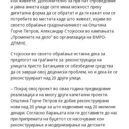
кои живеете. Дополнително за прв пат спроведовме
и јавна анкета каде сите имаа можност преку
дигитална форма да се обратат и да ги кажат кои се
потребите во местата каде што живеат, изјави во
своето обраќање градоначалникот на Општина
Ѓорче Петров, Александар Стојкоски во кампањата
„Промените на дело“ во организација на ВМРО-
ДПМНЕ.
Стојкоски во своето обраќање истакна дека за
предлогот на граѓаните за реконструкција на
улицата Христо Батанџиев се обезбедени средства
да се заврши овој децениски проблем, но и дека ќе се
реконструираат над 20 други улици.
– Покрај овој проект во оваа година предвидовме
реализација и на многу други капитални проекти.
Општина Ѓорче Петров ќе добие реконструирани
нови над 20 улици за што издвоивме над 20 милиони
денари. Согласно барањата кои ги доставивте до нас
при припремата на буџетот се насочуваме кон
реконструирање и модернизирање на детските