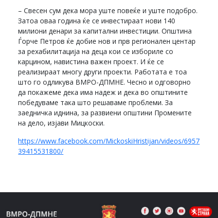
– Свесен сум дека мора уште повеќе и уште подобро.
Затоа оваа година ќе се инвестираат нови 140
милиони денари за капитални инвестиции. Општина
Ѓорче Петров ќе добие нов и прв регионален центар
за рехабилитација на деца кои се избориле со
карцином, навистина важен проект. И ќе се
реализираат многу други проекти. Работата е тоа
што го одликува ВМРО-ДПМНЕ. Чесно и одговорно
да покажеме дека има надеж и дека во општините
победуваме така што решаваме проблеми. За
заедничка иднина, за развиени општини Промените
на дело, изјави Мицкоски.
https://www.facebook.com/MickoskiHristijan/videos/6957
39415531800/