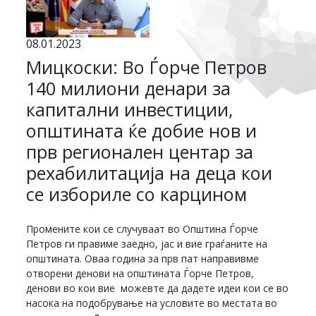
08.01.2023
Мицкоски: Во Ѓорче Петров
140 милиони денари за
капитални инвестиции,
општината ќе добие нов и
прв регионален центар за
рехабилитација на деца кои
се избориле со карцином
Промените кои се случуваат во Општина Ѓорче
Петров ги правиме заедно, јас и вие граѓаните на
општината. Оваа година за прв пат направивме
отворени денови на општината Ѓорче Петров,
денови во кои вие можевте да дадете идеи кои се во
насока на подобрување на условите во местата во