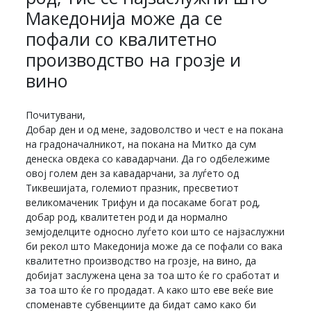
Македонија може да се
пофали со квалитетно
производство на грозје и
вино
Почитувани,
Добар ден и од мене, задоволство и чест е на покана
на градоначалникот, на покана на Митко да сум
денеска овдека со кавадарчани. Да го одбележиме
овој голем ден за кавадарчани, за луѓето од
Тиквешијата, големиот празник, пресветиот
великомаченик Трифун и да посакаме богат род,
добар род, квалитетен род и да нормално
земјоделците односно луѓето кои што се најзаслужни
би рекол што Македонија може да се пофали со вака
квалитетно производство на грозје, на вино, да
добијат заслужена цена за тоа што ќе го сработат и
за тоа што ќе го продадат. А како што еве веќе вие
споменавте субвенциите да бидат само како би