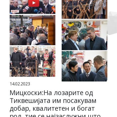
14.02.2023
Мицкоски:На лозарите од
Тиквешијата им посакувам
добар, квалитетен и богат
род, тие се најзаслужни што