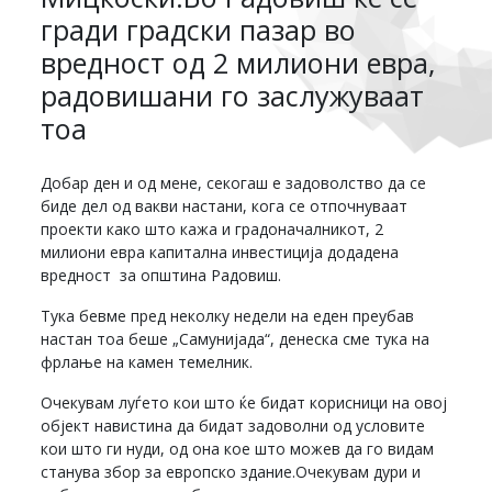
гради градски пазар во
вредност од 2 милиони евра,
радовишани го заслужуваат
тоа
Добар ден и од мене, секогаш е задоволство да се
биде дел од вакви настани, кога се отпочнуваат
проекти како што кажа и градоначалникот, 2
милиони евра капитална инвестиција додадена
вредност за општина Радовиш.
Тука бевме пред неколку недели на еден преубав
настан тоа беше „Самунијада“, денеска сме тука на
фрлање на камен темелник.
Очекувам луѓето кои што ќе бидат корисници на овој
објект навистина да бидат задоволни од условите
кои што ги нуди, од она кое што можев да го видам
станува збор за европско здание.Очекувам дури и