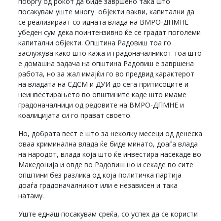
побргу од рокот да биде завршено така што
посакувам уште многу објекти вакви, капитални да
се реализираат со идната влада на ВМРО-ДПМНЕ
убеден сум дека поинтензивно ќе се градат поголеми
капитални објекти. Општина Радовиш тоа го
заслужува како што кажа и градоначалникот тоа што
е домашна задача на општина Радовиш е завршена
работа, но за жал имајќи го во предвид карактерот
на владата на СДСМ и ДУИ до сега притисоците и
неинвестирањето во општините каде што имаме
градоначалници од редовите на ВМРО-ДПМНЕ и
коалицијата си го прават своето.
Но, добрата вест е што за неколку месеци од денеска
оваа криминална влада ќе биде минато, доаѓа влада
на народот, влада која што ќе инвестира насекаде во
Македонија и овде во Радовиш но и секаде во сите
општини без разлика од која политичка партија
доаѓа градоначалникот или е независен и така
натаму.
Уште еднаш посакувам среќа, со успех да се користи