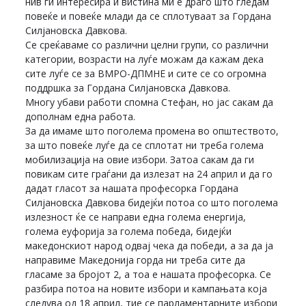
нив ги интересира и вистина ми е драго што гледам
повеќе и повеќе млади да се сплотуваат за Гордана
Силјановска Давкова.
Се среќаваме со различни целни групи, со различни
категории, возрасти на луѓе можам да кажам дека
сите луѓе се за ВМРО-ДПМНЕ и сите се со огромна
поддршка за Гордана Силјановска Давкова.
Многу убави работи спомна Стефан, но јас сакам да
дополнам една работа.
За да имаме што поголема промена во општеството,
за што повеќе луѓе да се сплотат ни треба голема
мобилизација на овие избори. Затоа сакам да ги
повикам сите граѓани да излезат на 24 април и да го
дадат гласот за нашата професорка Гордана
Силјановска Давкова бидејќи потоа со што поголема
излезност ќе се направи една голема енергија,
голема еуфорија за голема победа, бидејќи
македонскиот народ одвај чека да победи, а за да ја
направиме Македонија горда ни треба сите да
гласаме за бројот 2, а тоа е нашата професорка. Се
разбира потоа на новите избори и кампањата која
следува од 18 април, тие се парламентарните избори