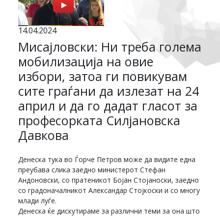
14.04.2024
Мисајловски: Ни треба голема
мобилизација на овие
избори, затоа ги повикувам
сите граѓани да излезат на 24
април и да го дадат гласот за
професорката Силјановска
Давкова
Денеска тука во Ѓорче Петров може да видите една
преубава слика заедно министерот Стефан
Андоновски, со пратеникот Бојан Стојаноски, заедно
со градоначалникот Александар Стојкоски и со многу
млади луѓе.
Денеска ќе дискутираме за различни теми за она што