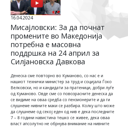
16.04.2024
Мисајловски: За да почнат
промените во Македонија
потребна е масовна
поддршка на 24 април за
Силјановска Давкова
Денеска сме повторно во Куманово, со нас е и
нашиот технички министер за труд и социјала Ѓоко
Велковски, но и кандидати за пратеници, добри луѓе
од Куманово. Овде сме со повозрасните денеска да
се видиме на оваа средба со пензионерите и да ги
слушнеме нивните маки се разбира. Колку што може
да слушнеме од секој еден од нив е дека последните
7 – 8 години навистина тешко се живее, дека оваа
власт апсолутно не обрнува внимание на нивните