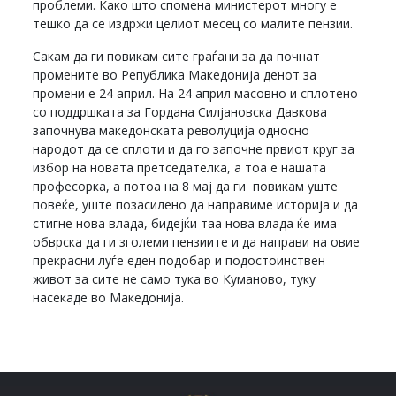
проблеми. Како што спомена министерот многу е
тешко да се издржи целиот месец со малите пензии.
Сакам да ги повикам сите граѓани за да почнат
промените во Република Македонија денот за
промени е 24 април. На 24 април масовно и сплотено
со поддршката за Гордана Силјановска Давкова
започнува македонската револуција односно
народот да се сплоти и да го започне првиот круг за
избор на новата претседателка, а тоа е нашата
професорка, а потоа на 8 мај да ги повикам уште
повеќе, уште позасилено да направиме историја и да
стигне нова влада, бидејќи таа нова влада ќе има
обврска да ги зголеми пензиите и да направи на овие
прекрасни луѓе еден подобар и подостоинствен
живот за сите не само тука во Куманово, туку
насекаде во Македонија.