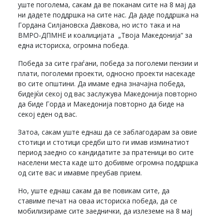
уште поголема, сакам да ве поканам сите на 8 мај да
ни дадете поддршка на сите нас. Да даде поддршка на
Гордана Силјановска Давкова, но исто така и на
ВМРО-ДПМНЕ и коалицијата „Твоја Македонија“ за
една историска, огромна победа.
Победа за сите граѓани, победа за поголеми пензии и
плати, поголеми проекти, односно проекти насекаде
во сите општини. Да имаме една значајна победа,
бидејќи секој од вас заслужува Македонија повторно
да биде Горда и Македонија повторно да биде на
секој еден од вас.
Затоа, сакам уште еднаш да се заблагодарам за овие
стотици и стотици средби што ги имав изминатиот
период заедно со кандидатите за пратеници во сите
населени места каде што добивме огромна поддршка
од сите вас и имавме преубав прием.
Но, уште еднаш сакам да ве повикам сите, да
ставиме печат на оваа историска победа, да се
мобилизираме сите заеднички, да излеземе на 8 мај