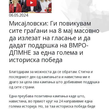
06.05.2024
Мисајловски: Ги повикувам
сите граѓани на 8 мај масовно
да излезат на гласање и да
дадат поддршка на ВМРО-
ДПМНЕ за една голема и
историска победа
Благодарам за можноста да се обратам. Стигна и
последниот ден од кампањата и навистина ми е
драго за цела ова кампања што добивавме поддршка
од сите страни.
Една преубава позитивна кампања каде што,
навистина, во првиот круг на 24 направивме една
голема историја. Но, за таа историска победа биде