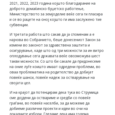
2021, 2022, 2023 година којшто благодарание на
доброто домаќинско буџетско работење,
Министерството за земјоделие веќе сега ги пласира
и се во рацете на оној којшто ги има заслужено тие
субвенции.
И третата работа што сакав да ја споменам а е
најнова во Собранието, беше донесениот Закон за
измени во законот за здравствена заштита и
осигурување, каде што од три можности за ин витро
оплодување сега државата веќе овозможува шест
такви можности. Со што би сакале да придонесеме
на оние луѓе коишто имаат одредени проблеми, во
оваа проблематика на родителство да добијат
повеќе шанси, повеќе надеж за остварување на
својата цел.
И на крајот да потенцирам дека тука во Струмица
сме дојдени да оствариме и средби со повеќе
граѓани, во повеќе населби, за да можеме да
добиеме различни проекти и идеи во очи на
локалните избори. Гледаме дека има голема