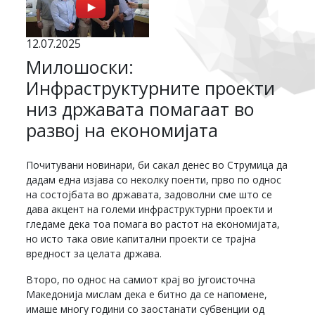
12.07.2025
Милошоски:
Инфраструктурните проекти
низ државата помагаат во
развој на економијата
Почитувани новинари, би сакал денес во Струмица да
дадам една изјава со неколку поенти, прво по однос
на состојбата во државата, задоволни сме што се
дава акцент на големи инфраструктурни проекти и
гледаме дека тоа помага во растот на економијата,
но исто така овие капитални проекти се трајна
вредност за целата држава.
Второ, по однос на самиот крај во југоисточна
Македонија мислам дека е битно да се напомене,
имаше многу години со заостанати субвенции од