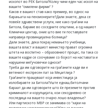
ископот во РЕК Битола?Колку чини еден час ископ на
вашите “омилени фирми” ?
Каков е вашиот став како премиер, во однос на
барањата на пензионерите?Дали знаете, дека се
повеќе здравствени услуги, ние како граѓани на
Битола, бараме во соседните општини, а од нашиот
Клинички центар, оние што вие ги поставувате
направија провинцијална болница?
Дали знаете, дека покрај немањето учебници,
вашата власт и вашиот министер прават огромна
штета на воспитно – образовниот процес, па така со
вашите кадри се соочуваме со бојкот на наставата и
нарушени меѓучовечки односи?
Треба да им одговорите на граѓаните каде ви е
ветениот експресен пат за Меџитлија ?
Граѓаните прашуваат која инвестиција ја
излобиравте за Битола?Уште еднаш,битолчани
бараат да им одговорите што ќе преземете против
криминалот и корупцијата, кои секојдневно се
последица на вашето очајно лошо владеење?
Или партиското МВР се занимава со “хајки на
политички неистомисленици”?Ова се вашите