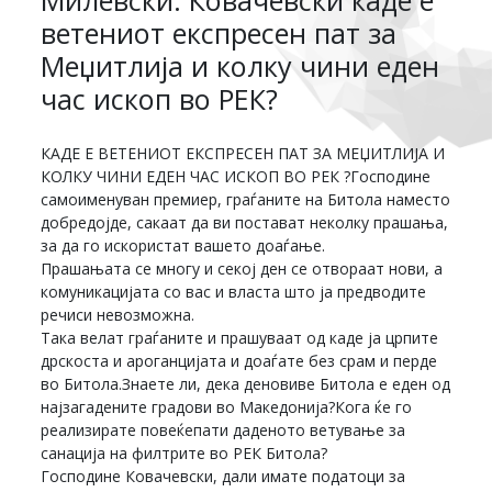
ветениот експресен пат за
Меџитлија и колку чини еден
час ископ во РЕК?
КАДЕ Е ВЕТЕНИОТ ЕКСПРЕСЕН ПАТ ЗА МЕЏИТЛИЈА И
КОЛКУ ЧИНИ ЕДЕН ЧАС ИСКОП ВО РЕК ?Господине
самоименуван премиер, граѓаните на Битола наместо
добредојде, сакаат да ви постават неколку прашања,
за да го искористат вашето доаѓање.
Прашањата се многу и секој ден се отвораат нови, а
комуникацијата со вас и власта што ја предводите
речиси невозможна.
Така велат граѓаните и прашуваат од каде ја црпите
дрскоста и ароганцијата и доаѓате без срам и перде
во Битола.Знаете ли, дека деновиве Битола е еден од
најзагадените градови во Македонија?Кога ќе го
реализирате повеќепати даденото ветување за
санација на филтрите во РЕК Битола?
Господине Ковачевски, дали имате податоци за