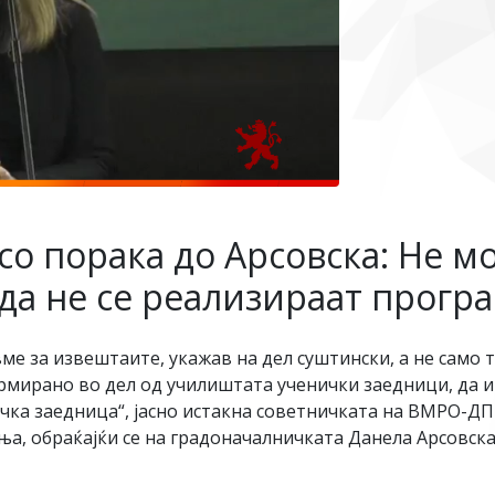
о порака до Арсовска: Не мо
 да не се реализираат прог
ме за извештаите, укажав на дел суштински, а не само 
мирано во дел од училиштата ученички заедници, да им
чка заедница“, јасно истакна советничката на ВМРО-Д
а, обраќајќи се на градоначалничката Данела Арсовска