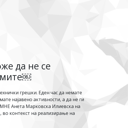
же да не се
рамите￼
технички грешки. Еден час да немате
ате најавено активности, а да не ги
ПМНЕ Анета Марковска Илиевска на
, во контекст на реализирање на