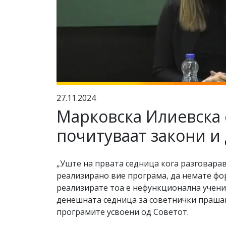
27.11.2024
Марковска Илиевска с
почитуваат закони и
„Уште на првата седница кога разговарав
реализирано вие програма, да немате фор
реализирате тоа е нефункционална учени
денешната седница за советнички прашањ
програмите усвоени од Советот.