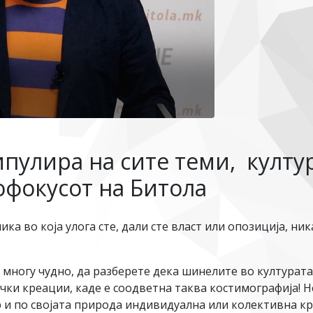
пулира на сите теми, култур
офокусот на Битола
ка во која улога сте, дали сте власт или опозиција, ник
 многу чудно, да разберете дека шинелите во културата
чки креации, каде е соодветна таква костимографија! 
 и по својата природа индивидуална или колективна кр