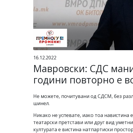
16.12.2022
Мавровски: СДС мани
години повторно е в
Не можете, почитувани од СДСМ, без разли
шинел.
Никако не успевате, иако тоа навистина е
театарски претстави или друг вид уметни
културата е вистина натпартиски простор