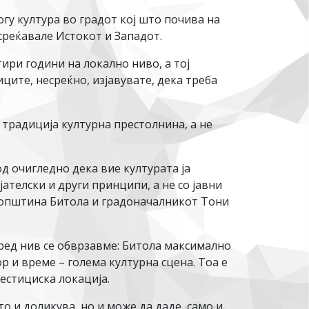
гу култура во градот кој што почива на
 среќавале Истокот и Западот.
ири години на локално ниво, а тој
ците, несреќно, изјавувате, дека треба
о традиција културна престолнина, а не
д очигледно дека вие културата ја
јателски и други принципи, а не со јавни
а општина Битола и градоначалникот Тони
ред нив се обврзавме: Битола максимално
р и време – голема културна сцена. Тоа е
естициска локација.
то и доликува, но и може да даде, само и