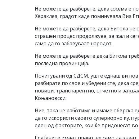
Не можете да разберете, дека сосема е п
Хераклеа, градот каде поминувала Виа Егн
Не можете да разберете, дека Битола не 
страшен процес продолжува, за жал и сег
само да го забавуваат народот.
Не можете да разберете дека Битола треба
последна провинција.
Почитувани од СДСМ, уште еднаш ви повто
разбирате по свое и убедени сте, дека сре
повици, транспарентно, отчетно и за кв
Коњановски.
Ние, така не работиме и имаме обврска е
да го искористи своето супериорно култур
еден од факторите, кои ќе придонесат во
Граѓаните имаат право, не само да знаат,