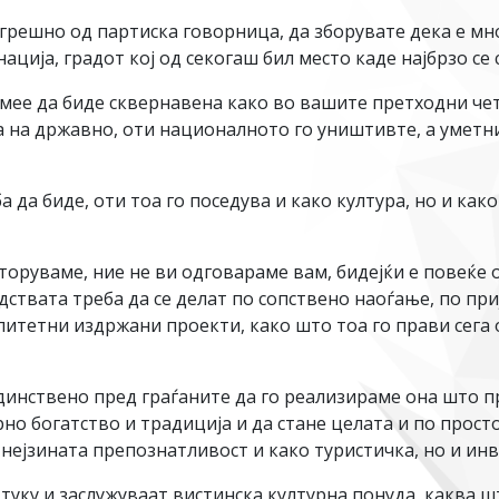
огрешно од партиска говорница, да зборувате дека е мно
ација, градот кој од секогаш бил место каде најбрзо се
смее да биде сквернавена како во вашите претходни чет
а на државно, оти националното го уништивте, а уметни
 да биде, оти тоа го поседува и како култура, но и как
руваме, ние не ви одговараме вам, бидејќи е повеќе о
дствата треба да се делат по сопствено наоѓање, по при
алитетни издржани проекти, како што тоа го прави сег
динствено пред граѓаните да го реализираме она што п
но богатство и традиција и да стане целата и по просто
 нејзината препознатливост и како туристичка, но и инв
 туку и заслужуваат вистинска културна понуда, каква ш