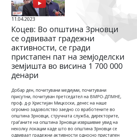
11.04.2023
Коцев: Во општина Зрновци
се одвиваат градежни
активности, се гради
пристапен пат на земјоделски
земјишта во висина 1 700 000
денари
Добар ден, почитувани медиуми, почитувани
присутни, почитуван претседател на ВМРО-ДПМНЕ,
проф. д-р Христијан Мицкоски, денес на наше
огромно задоволство заедно со вработените во
општина Зрновци, стручната служба, директорите,
граѓаните на општина Зрновци извршивме увид на
неколку локации каде што во општина Зрновци се
одвиваат градежни активности односно пристапен