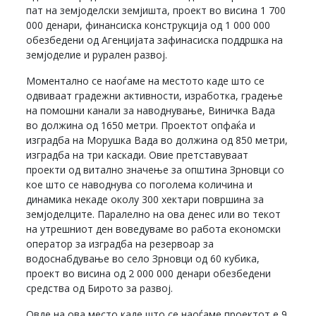
пат на земјоделски земјишта, проект во висина 1 700
000 денари, финансиска конструкција од 1 000 000
обезбедени од Агенцијата зафинасиска поддршка на
земјоделие и рурален развој.
Моментално се наоѓаме на местото каде што се
одвиваат градежни активности, изработка, градење
на помошни канали за наводнување, Виничка Вада
во должина од 1650 метри. Проектот опфаќа и
изградба на Морушка Вада во должина од 850 метри,
изградба на три каскади. Овие претставуваат
проекти од витално значење за општина Зрновци со
кое што се наводнува со поголема количина и
динамика некаде околу 300 хектари површина за
земјоделците. Паралелно на ова денес или во текот
на утрешниот ден воведуваме во работа економски
оператор за изградба на резервоар за
водоснабдување во село Зрновци од 60 кубика,
проект во висина од 2 000 000 денари обезбедени
средства од Бирото за развој.
Овде на ова место каде што се наоѓаме проектот е 9