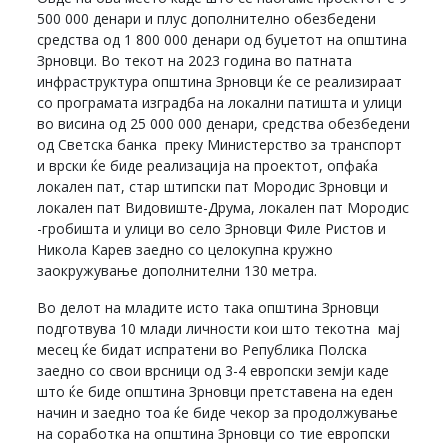
500 000 денари и плус дополнително обезбедени
средства од 1 800 000 денари од буџетот на општина
Зрновци. Во текот на 2023 година во патната
инфраструктура општина Зрновци ќе се реализираат
со програмата изградба на локални патишта и улици
во висина од 25 000 000 денари, средства обезбедени
од Светска банка преку Министерство за транспорт
и врски ќе биде реализација на проектот, опфаќа
локален пат, стар штипски пат Мородис Зрновци и
локален пат Видовиште-Друма, локален пат Мородис
-гробишта и улици во село Зрновци Филе Ристов и
Никола Карев заедно со целокупна кружно
заокружување дополнителни 130 метра.
Во делот на младите исто така општина Зрновци
подготвува 10 млади личности кои што текотна мај
месец ќе бидат испратени во Република Полска
заедно со свои врсници од 3-4 европски земји каде
што ќе биде општина Зрновци претставена на еден
начин и заедно тоа ќе биде чекор за продолжување
на соработка на општина Зрновци со тие европски