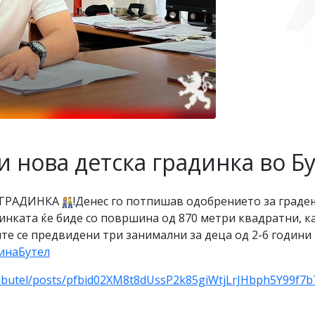
и нова детска градинка во Бу
 ГРАДИНКА
!Денес го потпишав одобрението за граде
инката ќе биде со површина од 870 метри квадратни, к
е се предвидени три занимални за деца од 2-6 години и
инаБутел
zabutel/posts/pfbid02XM8t8dUssP2k85giWtjLrJHbph5Y99f