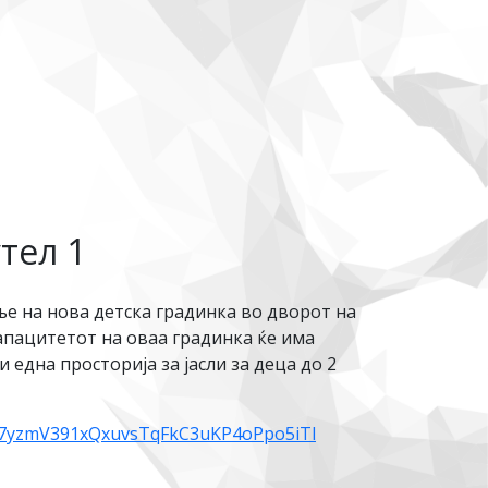
тел 1
ње на нова детска градинка во дворот на
апацитетот на оваа градинка ќе има
 една просторија за јасли за деца до 2
7b7yzmV391xQxuvsTqFkC3uKP4oPpo5iTl