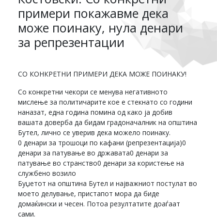
примери покажавме дека
може поинаку, нула денари
за репрезентации
СО КОНКРЕТНИ ПРИМЕРИ ДЕКА МОЖЕ ПОИНАКУ!
Со конкретни чекори се менува негативното
мислење за политичарите кое е стекнато со години
наназат, една година помина од како ја добив
вашата доверба да бидам градоначалник на општина
Бутел, лично се уверив дека можело поинаку.
0 денари за трошоци по кафани (репрезентација)0
денари за патување во државата0 денари за
патување во странство0 денари за користење на
службено возило
Буџетот на општина Бутел и најважниот постулат во
моето делување, пристапот мора да биде
домаќински и чесен. Потоа резултатите доаѓаат
сами.