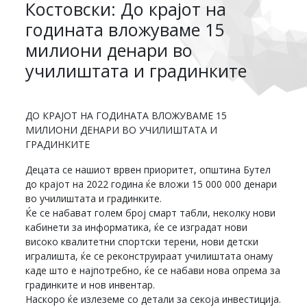
Костовски: До крајот на
годината вложуваме 15
милиони денари во
училиштата и градинките
ДО КРАЈОТ НА ГОДИНАТА ВЛОЖУВАМЕ 15
МИЛИОНИ ДЕНАРИ ВО УЧИЛИШТАТА И
ГРАДИНКИТЕ
Децата се нашиот врвен приоритет, општина Бутел
до крајот на 2022 година ќе вложи 15 000 000 денари
во училиштата и градинките.
Ќе се набават голем број смарт табли, неколку нови
кабинети за информатика, ќе се изградат нови
високо квалитетни спортски терени, нови детски
игралишта, ќе се реконструираат училиштата онаму
каде што е најпотребно, ќе се набави нова опрема за
градинките и нов инвентар.
Наскоро ќе излеземе со детали за секоја инвестиција.