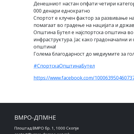
Денешниот настан опфати четири категор
000 денари еднократно
Спортот е клучен фактор за развивање н
помагаат во градење на нацијата и држав
Општина Бутел е најспортска општина во 
инфраструктура. Јас како градоначални и
општина!
Голема благодарност до медиумите за гол
#СпортскаОпштинаБутел
https://www.facebook.com/10006395046073
ВМРО-ДПМНЕ
Плоштад ВМРО бр. 1, 1000 Скопје