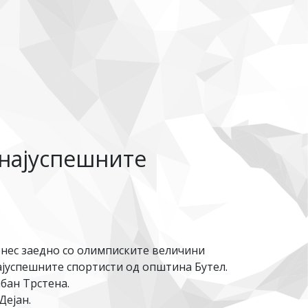
 најуспешните
енес заедно со олимписките величини
ајуспешните спортисти од општина Бутел.
бан Трстена.
Дејан.