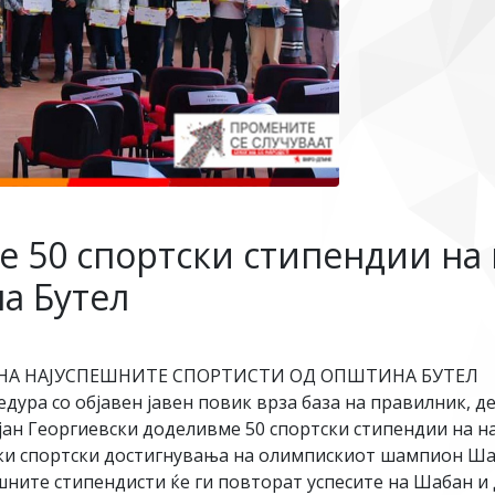
е 50 спортски стипендии на
а Бутел
НА НАЈУСПЕШНИТЕ СПОРТИСТИ ОД ОПШТИНА БУТЕЛ
ура со објавен јавен повик врза база на правилник, д
јан Георгиевски доделивме 50 спортски стипендии на н
ски спортски достигнувања на олимпискиот шампион Ша
ните стипендисти ќе ги повторат успесите на Шабан и 