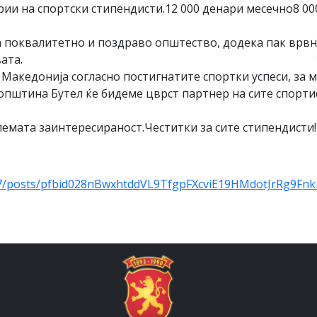
ии на спортски стипендисти.12 000 денари месечно8 00
а поквалитетно и поздраво општество, додека пак врвн
ата.
Македонија согласно постигнатите спортки успеси, за м
 општина Бутел ќе бидеме цврст партнер на сите спорти
емата заинтересираност.Честитки за сите стипендисти!
7/posts/pfbid028nBwxhtddVL9TfgpFXcviE19HMdotJrRg9Fnk