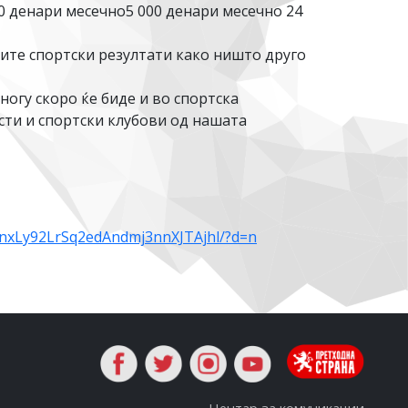
0 денари месечно5 000 денари месечно 24
ите спортски резултати како ништо друго
ногу скоро ќе биде и во спортска
сти и спортски клубови од нашата
nxLy92LrSq2edAndmj3nnXJTAjhl/?d=n