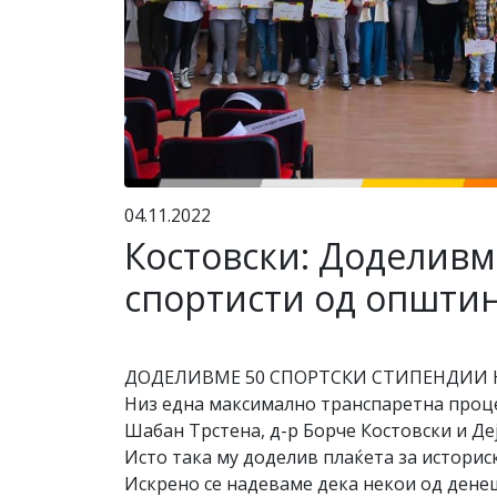
04.11.2022
Костовски: Доделивм
спортисти од општин
ДОДЕЛИВМЕ 50 СПОРТСКИ СТИПЕНДИИ 
Низ една максимално транспаретна процед
Шабан Трстена, д-р Борче Костовски и Де
Исто така му доделив плаќета за истори
Искрено се надеваме дека некои од денеш