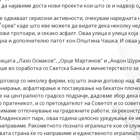
и да најавиме доста нови проекти кои што се и надвор 
се одвиваат сериозни активности, очекувам наредната 
ој Ѓорев“ каде што еве можете да видите дека неколку не
и тротоари, и секако асфалт. Оваа улица е улица која 
дна и дополнително патот кон Општина Чашка. И оваа у
лицата „Лазо Осмаков“, „Орце Мартинов“ и „Андон Шур
е во соработка со Светска Банка и министерството за 
договор со неколку фирми, кој што значи договор над 
онирање, асфалтирање и поставување на бекатон плочки.
е на централното градско подрачје, дадовме збор дека 
 пратеникот, и со претседателот на Советот и со сове
е имаме отпочнување на градежните работи, за реконстр
Младинскиот парк, оваа година целосно уредување ќе и
направиме. Ракометното познато игралиште кое се служ
левата страна ќе го направиме и единственото игралиш