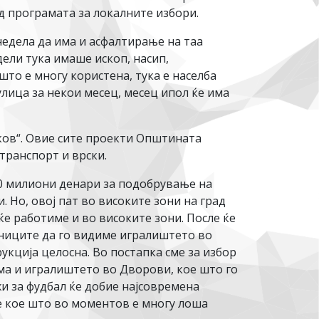
од програмата за локалните избори.
недела да има и асфалтирање на таа
дели тука имаше ископ, насип,
што е многу користена, тука е населба
лица за некои месец, месец ипол ќе има
ков“. Овие сите проекти Општината
транспорт и врски.
40 милиони денари за подобрување на
 Но, овој пат во високите зони на град
ќе работиме и во високите зони. После ќе
тниците да го видиме игралиштето во
укција целосна. Во постапка сме за избор
ма и игралиштето во Дворови, кое што го
и за фудбал ќе добие најсовремена
те кое што во моментов е многу лоша