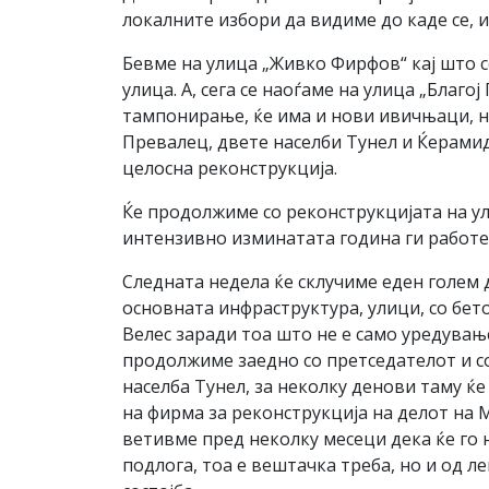
локалните избори да видиме до каде се, 
Бевме на улица „Живко Фирфов“ кај што 
улица. А, сега се наоѓаме на улица „Благ
тампонирање, ќе има и нови ивичњаци, нов
Превалец, двете населби Тунел и Ќерами
целосна реконструкција.
Ќе продолжиме со реконструкцијата на у
интензивно изминатата година ги работеш
Следната недела ќе склучиме еден голем 
основната инфраструктура, улици, со бет
Велес заради тоа што не е само уредувањ
продолжиме заедно со претседателот и со
населба Тунел, за неколку денови таму ќ
на фирма за реконструкција на делот на 
ветивме пред неколку месеци дека ќе го 
подлога, тоа е вештачка треба, но и од 