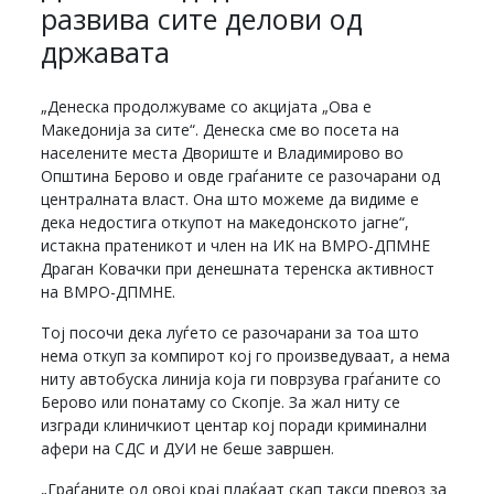
развива сите делови од
државата
„Денеска продолжуваме со акцијата „Ова е
Македонија за сите“. Денеска сме во посета на
населените места Двориште и Владимирово во
Општина Берово и овде граѓаните се разочарани од
централната власт. Она што можеме да видиме е
дека недостига откупот на македонското јагне“,
истакна пратеникот и член на ИК на ВМРО-ДПМНЕ
Драган Ковачки при денешната теренска активност
на ВМРО-ДПМНЕ.
Тој посочи дека луѓето се разочарани за тоа што
нема откуп за компирот кој го произведуваат, а нема
ниту автобуска линија која ги поврзува граѓаните со
Берово или понатаму со Скопје. За жал ниту се
изгради клиничкиот центар кој поради криминални
афери на СДС и ДУИ не беше завршен.
„Граѓаните од овој крај плаќаат скап такси превоз за