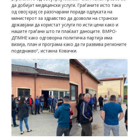
да добијат медицински услуги. Граѓаните исто така
од овој крај се разочарани поради одлуката на
министерот за здравство да дозволи на странски
државјани да користат услуги по исти цени како и
нашите граѓани што ги плаќаат даноците. ВМРО-
ДПМНЕ како одговорна политичка партија има
визија, план и програма како да ги развива регионите
подеднакво“, истакна Ковачки.