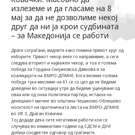
излеземе и да гласаме на 8
мај за да не дозволиме некој
друг да ни ја крои судбината
– за Македонија се работи
Драги сограѓани, видовте како помина првиот круг од
изборите. Првиот чекор веќе го направивме, а сега
следува вториот и најважен чекор, а тоа е голема
победа за Гордана Силјановска Давкова и за
коалицијата на ВМРО-ДПМНЕ. Кога велиме голема
победа тука мислиме на 61 се со цел да не бидеме
доведени во ситуација утре да бидеме уценувани од
оваа или од онаа политичка партија, истакна на
денешниот митинг во општина Чешиново-Облешево
носителот на пратеничката листа на ВМРО-ДПМНЕ
во ИЕ 3, Драган Ковачки.
Тој додаде дека сите негативни работи кои се
случуваа во изминативе години од СДСМ и ДУИ
добија соодветен одговор од граѓаните.