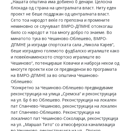
„Нашата општина има добиено 0 денари. Целосна
блокада од страна на централната власт. Ниту еден
проект не беше поддржан од централната власт.
Сето тоа народот веќе го препозна и промените
неминовно се случуваат ВМРО-ДПМНЕ отсекогаш
било со народот и тоа многу добро го знаеме. Во
минатото тука во Чешиново-Облешево, ВМРО-
ДПМНЕ ја изгради спортската сала „Никола Карев“,
беше изградено големото фудбалско игралиште како
и повеќенаменското спортско игралиште во
Чешиново“, потенцираше Ковачки и наброја некои од
многуте проекти кои се предвиденои во програмата
на ВМРО-ДПМНЕ за во општина Чешиново-
Облешево:
“Конкретно за Чешиново-Облешево предвидуваме
реконструкција на улица „Сремска“ и реконструкција
на ул. Бр 6 во Облешево. Реконструкција на локален
пат Спанчево-Чешиново, реконструкција на локален
пат Спанчево-Облешево. Реконструкција на
локалниот пат Чешиново-Соколарци, реконструкција
на ул. „Маршал Тито“ со атмосферска канализација
во Чешиново, реконструкција на ул. „Прохор