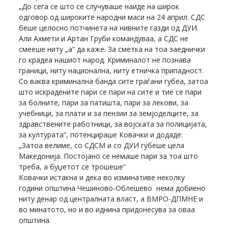
„До сега се што се случуваше наиде на широк
одговор од широките народни маси на 24 април. СДС
беше целосно потчинета на нивните газди од ДУИ.
Али Ахмети и Артан Груби командуваа, а СДС не
смееше ниту „а“ да каже. За сметка на тоа заеднички
го крадеа нашиот народ. Криминалот не познава
граници, ниту национална, ниту етничка припадност.
Со ваква криминална банда сите граѓани губеа, затоа
што искрадените пари се пари на сите и тие се пари
за болните, пари за патишта, пари за лекови, за
учебници, за плати и за пензии за земјоделците, за
здравствените работници, за војската за полицијата,
за културата“, потенцираше Ковачки и додаде:
„Затоа велиме, со СДСМ и со ДУИ губеше цела
Македонија. Постојано се немаше пари за тоа што
треба, а буџетот се трошеше“
Ковачки истакна и дека во изминативе неколку
години општина Чешиново-Облешево нема добиено
ниту денар од централната власт, а ВМРО-ДПМНЕ и
во минатото, но и во иднина придонесува за оваа
општина.