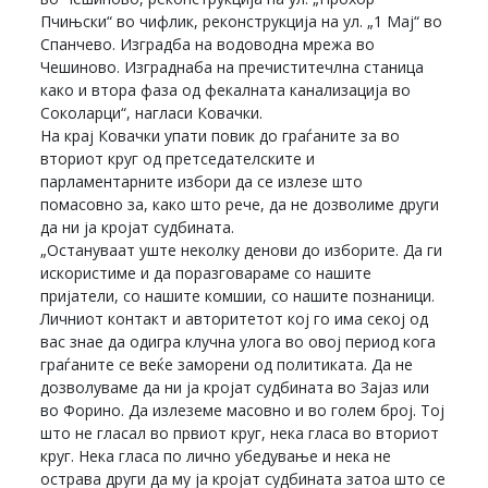
Пчињски“ во чифлик, реконструкција на ул. „1 Мај“ во
Спанчево. Изградба на водоводна мрежа во
Чешиново. Изграднаба на пречиститечлна станица
како и втора фаза од фекалната канализација во
Соколарци“, нагласи Ковачки.
На крај Ковачки упати повик до граѓаните за во
вториот круг од претседателските и
парламентарните избори да се излезе што
помасовно за, како што рече, да не дозволиме други
да ни ја кројат судбината.
„Остануваат уште неколку денови до изборите. Да ги
искористиме и да поразговараме со нашите
пријатели, со нашите комшии, со нашите познаници.
Личниот контакт и авторитетот кој го има секој од
вас знае да одигра клучна улога во овој период кога
граѓаните се веќе заморени од политиката. Да не
дозволуваме да ни ја кројат судбината во Зајаз или
во Форино. Да излеземе масовно и во голем број. Тој
што не гласал во првиот круг, нека гласа во вториот
круг. Нека гласа по лично убедување и нека не
острава други да му ја кројат судбината затоа што се