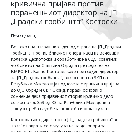
кривична пријава против
поранешниот директор на ЈП
„Градски гробишта“ Костоски
Почитувани,
Во текот на вчерашниот ден од страна на ЈП „Градски
гробишта“ против блискиот оперативец на Зечевиќ и
Крлеска-Деспотоска и соработник на СДС, советник
во Советот на Општина Охрид и претседател на
ВМРО НП, Ванчо Костоски како претходен директор
на ЈП „Градски гробишта“, врз основа на ЗКП на
Република Македонија поднесена е кривична пријава
до ОЈО Охрид и СВР Охрид, поради основано
сомнение дека пријавениот сторил кривично дело
согласно чл. 353 од КЗ на Република Македонија
„злоупотреба службена положба и овластување.
Костоски како директор на ЈП „Градски гробишта“ во
повеќе наврати со склучување на договори за
давање на 8 (осум) гробни места под старателство