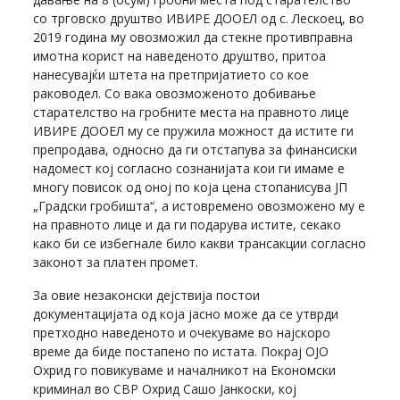
со трговско друштво ИВИРЕ ДООЕЛ од с. Лескоец, во
2019 година му овозможил да стекне противправна
имотна корист на наведеното друштво, притоа
нанесувајќи штета на претпријатието со кое
раководел. Со вака овозможеното добивање
старателство на гробните места на правното лице
ИВИРЕ ДООЕЛ му се пружила можност да истите ги
препродава, односно да ги отстапува за финансиски
надомест кој согласно сознанијата кои ги имаме е
многу повисок од оној по која цена стопанисува ЈП
„Градски гробишта“, а истовремено овозможено му е
на правното лице и да ги подарува истите, секако
како би се избегнале било какви трансакции согласно
законот за платен промет.
За овие незаконски дејствија постои
документацијата од која јасно може да се утврди
претходно наведеното и очекуваме во најскоро
време да биде постапено по истата. Покрај ОЈО
Охрид го повикуваме и началникот на Економски
криминал во СВР Охрид Сашо Јанкоски, кој