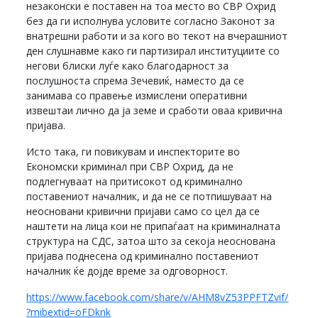
незаконски е поставен на тоа место во СВР Охрид
без да ги исполнува условите согласно Законот за
внатрешни работи и за кого во текот на вчерашниот
ден слушнавме како ги партизирал институциите со
негови блиски луѓе како благодарност за
послушноста спрема Зечевиќ, наместо да се
занимава со правење измислени оперативни
извештаи лично да ја земе и сработи оваа кривична
пријава.
Исто така, ги повикувам и инспекторите во
Економски криминал при СВР Охрид, да не
подлегнуваат на притисокот од криминално
поставениот началник, и да не се потпишуваат на
неосновани кривични пријави само со цел да се
наштети на лица кои не припаѓаат на криминалната
структура на СДС, затоа што за секоја неоснована
пријава поднесена од криминално поставениот
началник ќе дојде време за одговорност.
https://www.facebook.com/share/v/AHM8vZ53PPFTZvif/
?mibextid=oFDknk