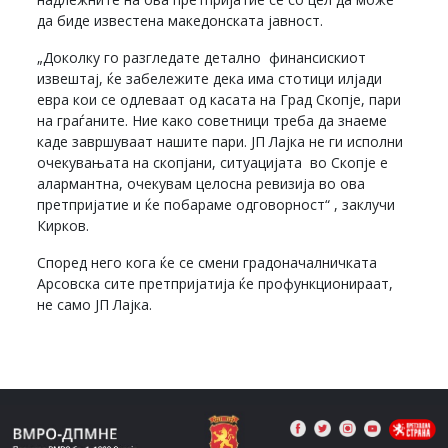
да биде известена македонската јавност.
„Доколку го разгледате детално финансискиот
извештај, ќе забележите дека има стотици илјади
евра кои се одлеваат од касата на Град Скопје, пари
на граѓаните. Ние како советници треба да знаеме
каде завршуваат нашите пари. ЈП Лајка не ги исполни
очекувањата на скопјани, ситуацијата во Скопје е
алармантна, очекувам целосна ревизија во ова
претпријатие и ќе побараме одговорност“ , заклучи
Кирков.
Според него кога ќе се смени градоначалничката
Арсовска сите претпријатија ќе профункционираат,
не само ЈП Лајка.