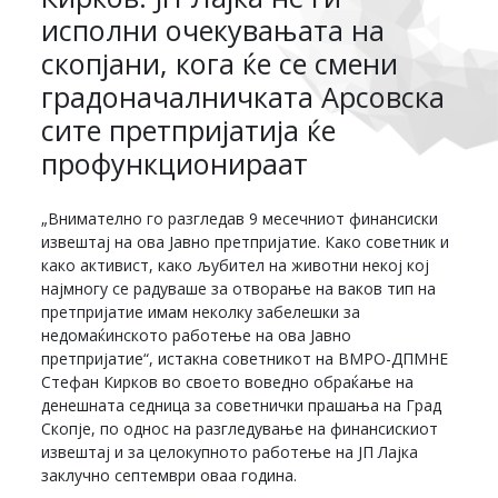
исполни очекувањата на
скопјани, кога ќе се смени
градоначалничката Арсовска
сите претпријатија ќе
профункционираат
„Внимателно го разгледав 9 месечниот финансиски
извештај на ова Јавно претпријатие. Како советник и
како активист, како љубител на животни некој кој
најмногу се радуваше за отворање на ваков тип на
претпријатие имам неколку забелешки за
недомаќинското работење на ова Јавно
претпријатие“, истакна советникот на ВМРО-ДПМНЕ
Стефан Кирков во своето воведно обраќање на
денешната седница за советнички прашања на Град
Скопје, по однос на разгледување на финансискиот
извештај и за целокупното работење на ЈП Лајка
заклучно септември оваа година.