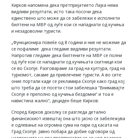
Кирков напомена дека претпријатието Лајка нема
видливи резултати, исто така посочи дека
единствено што може да се забележи е исполнети
билтени на МВР од луѓе кои се нападнати од кучиња
и незадоволни туристи.
„Функционира повеќе од 8 години и ние не можеме да
се пофалиме дека гледаме видливи резултати.
Напротив гледаме дека билтените на МВР се полни
од луѓе кои се нападнати од кучињата скитници кои
се во Скопје. Разговараме за град на култура, град на
туризмот, сакаме да привлечеме туристи. А во сите
оние портали каде се рекламира Скопје како град кој
што треба да се посети стои забелешка “Внимавајте
Скопје е преполно од кучиња бездомни“ и тоа е
навистина жално“, дециден беше Кирков.
Според Кирков доколку се разгледа детално
финансискиот извештај она што јасно се забележува
е одлевање на огромна сума на пари од касата на
Град Скопје. Јавно побара да добие одговори од
надлежните на ова претпријатие се со цел да може