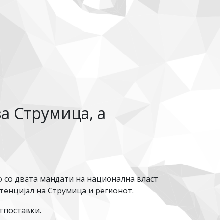
а Струмица, а
о со двата мандати на национална власт
тенцијал на Струмица и регионот.
тпоставки.