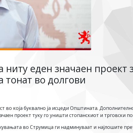
 ниту еден значаен проект з
а тонат во долгови
ст во која буквално ја исцеди Општината. Дополнителн
ачаен проект туку го уништи стопанскиот и трговски по
лжувањата во Струмица ги надминуваат и најлошите пре