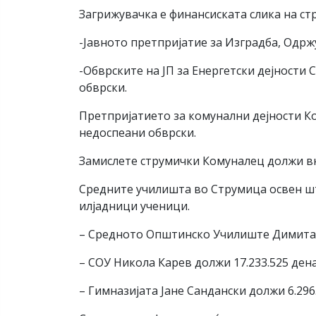
Загрижувачка е финансиската слика на ст
-Јавното претпријатие за Изградба, Одрж
-Обврските на ЈП за Енергетски дејности
обврски.
Претпријатието за комунални дејности Ко
недоспеани обврски.
Замислете струмички Комуналец должи вку
Средните училишта во Струмица освен шт
илјадници ученици.
– Средното Општинско Училиште Димитар 
– СОУ Никола Карев должи 17.233.525 ден
– Гимназијата Јане Сандански должи 6.296