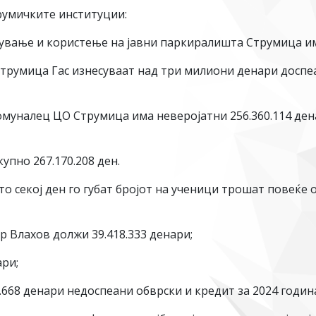
румичките институции:
ување и користење на јавни паркиралишта Струмица има
 Струмица Гас изнесуваат над три милиони денари доспе
муналец ЦО Струмица има неверојатни 256.360.114 дена
пно 267.170.208 ден.
о секој ден го губат бројот на ученици трошат повеќе
Влахов должи 39.418.333 денари;
ари;
.668 денари недоспеани обврски и кредит за 2024 година