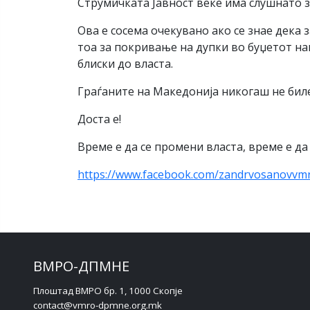
Струмичката Јавност веќе има слушнато з
Ова е сосема очекувано ако се знае дека 
тоа за покривање на дупки во буџетот н
блиски до власта.
Граѓаните на Македонија никогаш не бил
Доста е!
Време е да се промени власта, време е д
https://www.facebook.com/zandrvosanovvm
ВМРО-ДПМНЕ
Плоштад ВМРО бр. 1, 1000 Скопје
contact@vmro-dpmne.org.mk