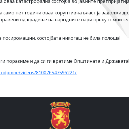
а оваа катастрофална состојба во јавните претпријатиј
за само пет години оваа коруптивна власт ја задолжи д
аправени од крадење на народните пари преку сомните
е посиромашни, состојбата никогаш не била полоша!
а ги поразиме и да си ги вратиме Општината и Државата
rodpmne/videos/810076547596221/