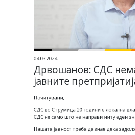
04.03.2024
Дрвошанов: СДС нема
јавните претпријатиј
Почитувани,
СДС во Струмица 20 години е локална вла
СДС не само што не направи ниту еден зн
Нашата јавност треба да знае дека задо