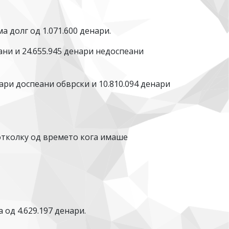
 долг од 1.071.600 денари.
ани и 24.655.945 денари недоспеани
ри доспеани обврски и 10.810.094 денари
 отколку од времето кога имаше
 од 4.629.197 денари.