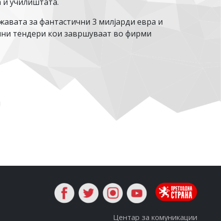
а и училиштата.
ржавата за фантастични 3 милјарди евра и
лни тендери кои завршуваат во фирми
!
Центар за комуникации