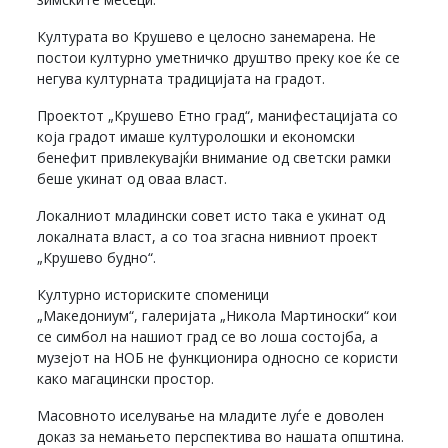
Културата во Крушево е целосно занемарена. Не
постои културно уметничко друштво преку кое ќе се
негува културната традицијата на градот.
Проектот „Крушево Етно град“, манифестацијата со
која градот имаше културолошки и економски
бенефит привлекувајќи внимание од светски рамки
беше укинат од оваа власт.
Локалниот младински совет исто така е укинат од
локалната власт, а со тоа згасна нивниот проект
„Крушево будно“.
Културно историските споменици
„Македониум“, галеријата „Никола Мартиноски“ кои
се симбол на нашиот град се во лоша состојба, а
музејот на НОБ не функционира односно се користи
како магацински простор.
Масовното иселување на младите луѓе е доволен
доказ за немањето перспектива во нашата општина.