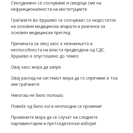
Секојдневно се соочуваме и сведоци сме на
нефункционалноста на институциите.
Граѓаните во Крушево се соочуваат со недостаток
на основни медицински апарати и реагенси за
основен медицински преглед.
Причината за овој хаос е незнаењето и
неспособноста на власта предводена од СДС.
Крушево е опустошено до темел.
Овај хаос мора да запре.
Овај распад на системот мора да го спречиме и тоа
ние граѓаните.
Никогаш не било полошо.
Повеќе од било кога неопходни се промени!
Промените мора да се случат на следните
парламентарни и претседателски избори!