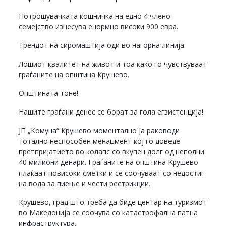
Потрошувачката кошничка на едно 4 члено
семејство изнесува енормно високи 900 евра.
Трендот на сиромаштија оди во нагорна линија.
Лошиот квалитет на живот и тоа како го чувствуваат
граѓаните на општина Крушево.
Општината тоне!
Нашите граѓани денес се борат за гола егзистенција!
ЈП „Комуна“ Крушево моментално ја раководи
тотално неспособен менаџмент кој го доведе
претпријатието во колапс со вкупен долг од неполни
40 милиони денари. Граѓаните на општина Крушево
плаќаат повисоки сметки и се соочуваат со недостиг
на вода за пиење и чести рестрикции.
Крушево, град што треба да биде центар на туризмот
во Македонија се соочува со катастрофална патна
инфраструктура.