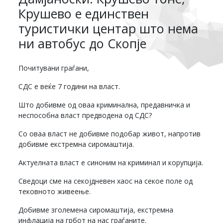
Крушево е единствен
туристички центар што нема
ни автобус до Скопје
Почитувани граѓани,
СДС е веќе 7 години на власт.
Што добивме од оваа криминална, предавничка и
неспособна власт предводена од СДС?
Со оваа власт не добивме подобар живот, напротив
добивме екстремна сиромаштија.
Актуелната власт е синоним на криминал и корупција.
Сведоци сме на секојдневен хаос на секое поле од
тековното живеење.
Добивме зголемена сиромаштија, екстремна
инфлација на грбот на нас граѓаните.