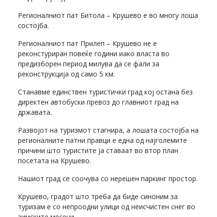
Регионалниот пат Битола – Крушево е во многу лоша
состојба.
Регионалниот пат Прилеп – Крушево не е
реконстуриран повеќе години иако власта во
предизборен период милува да се фали за
реконструкција од само 5 км.
Станавме единствен туристички град кој остана без
директен автобуски превоз до главниот град на
државата.
Развојот на туризмот стагнира, а лошата состојба на
регионалните патни правци е една од најголемите
причини што туристите ја ставаат во втор план
посетата на Крушево.
Нашиот град се соочува со нерешен паркинг простор.
Крушево, градот што треба да биде синоним за
туризам е со непроодни улици од неисчистен снег во
зимските месеци.