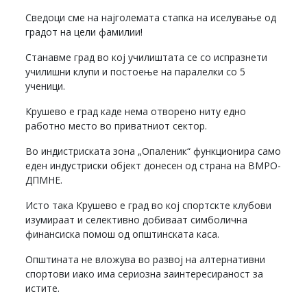
Сведоци сме на најголемата стапка на иселување од
градот на цели фамилии!
Станавме град во кој училиштата се со испразнети
училишни клупи и постоење на паралелки со 5
ученици.
Крушево е град каде нема отворено ниту едно
работно место во приватниот сектор.
Во индистриската зона „Опаленик“ функционира само
еден индустриски објект донесен од страна на ВМРО-
ДПМНЕ.
Исто така Крушево е град во кој спортскте клубови
изумираат и селективно добиваат симболична
финансиска помош од општинската каса.
Општината не вложува во развој на алтернативни
спортови иако има сериозна заинтересираност за
истите.