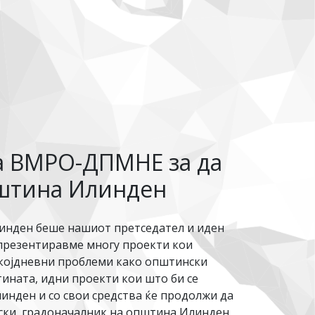
на ВМРО-ДПМНЕ за да
пштина Илинден
линден беше нашиот претседател и иден
 презентиравме многу проекти кои
екојдневни проблеми како општински
тината, идни проекти кои што би се
нден и со свои средства ќе продолжи да
евски, градоначалник на општина Илинден