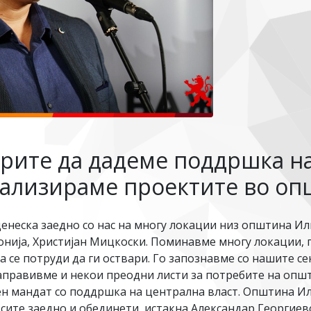
орите да дадеме поддршка 
еализираме проектите во о
денеска заедно со нас на многу локации низ општина И
нија, Христијан Мицкоски. Поминавме многу локации,
 се потруди да ги оствари. Го запознавме со нашите с
направивме и некои преодни листи за потребите на опш
 мандат со поддршка на централна власт. Општина Или
е, сите заедно и обединети, истакна Александар Георги