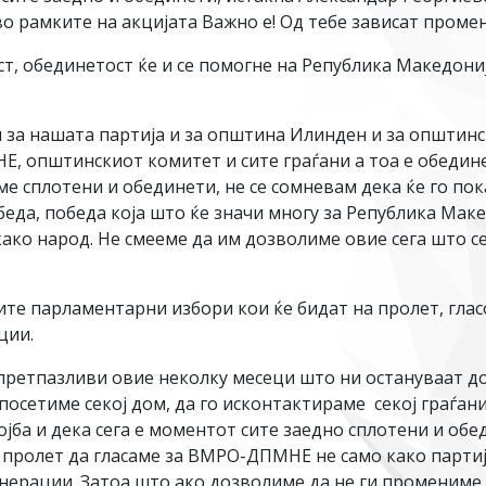
 рамките на акцијата Важно е! Од тебе зависат промен
т, обединетост ќе и се помогне на Република Македониј
за нашата партија и за општина Илинден и за општинс
, општинскиот комитет и сите граѓани а тоа е обедине
ме сплотени и обединети, не се сомневам дека ќе го по
еда, победа која што ќе значи многу за Република Маке
како народ. Не смееме да им дозволиме овие сега што се
те парламентарни избори кои ќе бидат на пролет, глас
ции.
ретпазливи овие неколку месеци што ни остануваат до 
осетиме секој дом, да го исконтактираме секој граѓанин
тојба и дека сега е моментот сите заедно сплотени и об
пролет да гласаме за ВМРО-ДПМНЕ не само како партија,
енерации. Затоа што ако дозволиме да не ги промениме 