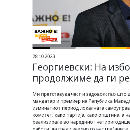
28.10.2023
Георгиевски: На изб
продолжиме да ги р
Ми претставува чест и задоволство што 
мандатар и премиер на Република Македо
изминатиот период локалната самоуправа
комитет, како партија, како општина, а 
реализирале во наредниот четиригодишен
работи, да гради заедно со вас граѓанит