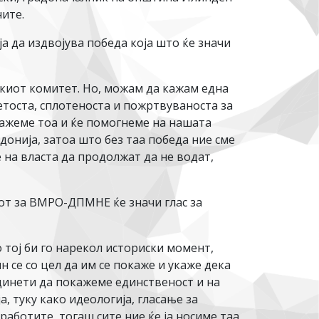
ите.
а да издвојува победа која што ќе значи
киот комитет. Но, можам да кажам една
тоста, сплотеноста и пожртвуваноста за
кажеме тоа и ќе помогнеме на нашата
донија, затоа што без таа победа ние сме
 на власта да продолжат да не водат,
от за ВМРО-ДПМНЕ ќе значи глас за
тој би го нарекол историски момент,
 се со цел да им се покаже и укаже дека
единети да покажеме единственост и на
 туку како идеологија, гласање за
работите, тогаш сите ние ќе ја носиме таа