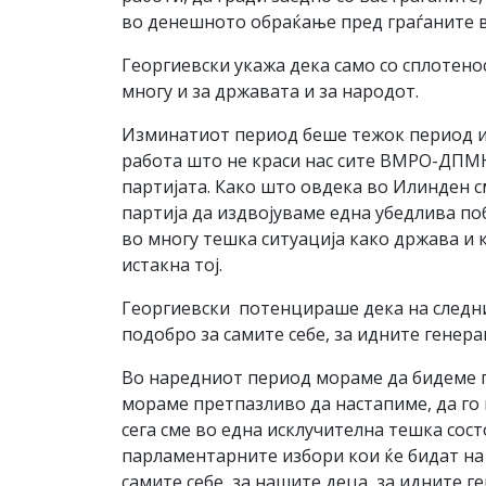
во денешното обраќање пред граѓаните во
Георгиевски укажа дека само со сплотенос
многу и за државата и за народот.
Изминатиот период беше тежок период и 
работа што не краси нас сите ВМРО-ДПМНЕ
партијата. Како што овдека во Илинден с
партија да издвојуваме една убедлива поб
во многу тешка ситуација како држава и 
истакна тој.
Георгиевски потенцираше дека на следни
подобро за самите себе, за идните генера
Во наредниот период мораме да бидеме п
мораме претпазливо да настапиме, да го п
сега сме во една исклучителна тешка сос
парламентарните избори кои ќе бидат на 
самите себе, за нашите деца, за идните г