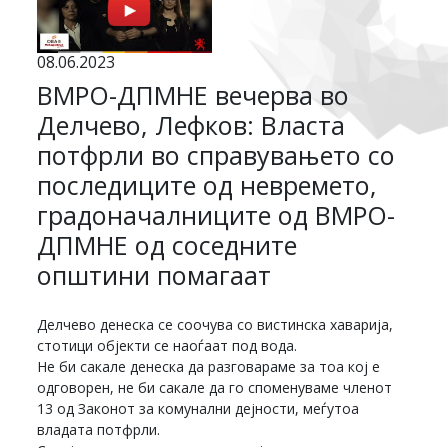
08.06.2023
ВМРО-ДПМНЕ вечерва во
Делчево, Лефков: Власта
потфрли во справувањето со
последиците од невремето,
градоначалниците од ВМРО-
ДПМНЕ од соседните
општини помагаат
Делчево денеска се соочува со вистинска хаварија,
стотици објекти се наоѓаат под вода.
Не би сакале денеска да разговараме за тоа кој е
одговорен, не би сакале да го споменуваме членот
13 од Законот за комунални дејности, меѓутоа
владата потфрли.