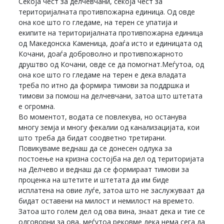
Секоја чест за делчевчани, секоја чест за
територијалната противпожарна единица. Од овде
она кое што го гледаме, на терен се упатија и
екипите на територијалната противпожарна единица
од Македонска Каменица, доаѓа исто и единицата од
Кочани, доаѓа доброволно и противпожарното
друштво од Кочани, овде се да помогнат.Меѓутоа, од
она кое што го гледаме на терен е дека владата
треба по итно да формира тимови за поддршка и
тимови за помош на делчевчани, затоа што штетата
е огромна.
Во моментот, водата се повлекува, но останува
многу земја и многу фекалии од канализацијата, кои
што треба да бидат соодветно третирани.
Повикуваме веднаш да се донесен одлука за
постоење на кризна состојба на дел од територијата
на Делчево и веднаш да се формираат тимови за
проценка на штетите и штетата да им биде
исплатена на овие луѓе, затоа што не заслужуваат да
бидат оставени на милост и немилост на времето.
Затоа што голем дел од ова вина, знаат дека и тие се
одговорни за ова, меѓутоа рековме дека нема сега да