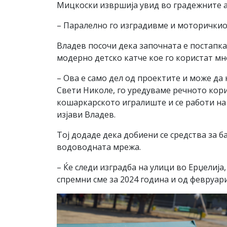
Мицкоски извршија увид во градежните а
– Паралелно го изградивме и моторичкиот
Владев посочи дека започната е постапка 
модерно детско катче кое го користат мн
– Ова е само дел од проектите и може д
Свети Николе, го уредуваме речното кори
кошаркарското игралиште и се работи на 
изјави Владев.
Тој додаде дека добиени се средства за б
водоводната мрежа.
– Ќе следи изградба на улици во Ерџелиј
спремни сме за 2024 година и од февруари