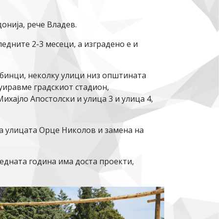
онија, рече Владев.
едните 2-3 месеци, а изградено е и
обинци, неколку улици низ општината
уиравме градскиот стадион,
ихајло Апостолски и улица 3 и улица 4,
 на улицата Орце Николов и замена на
редната година има доста проекти,