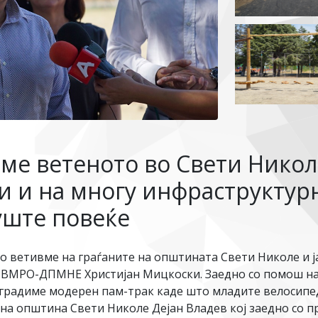
аме ветеното во Свети Никол
ти и на многу инфраструктур
уште повеќе
и го ветивме на граѓаните на општината Свети Николе и 
 ВМРО-ДПМНЕ Христијан Мицкоски. Заедно со помош на 
градиме модерен пам-трак каде што младите велосипед
 на општина Свети Николе Дејан Владев кој заедно со 