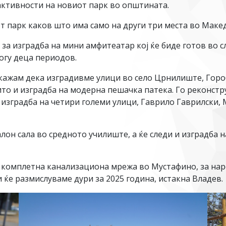
ктивности на новиот парк во општината.
 парк каков што има само на други три места во Макед
за изградба на мини амфитеатар кој ќе биде готов во сл
огу деца периодов.
а кажам дека изградивме улици во село Црнилиште, Гор
то и изградба на модерна пешачка патека. Го реконстр
изградба на четири големи улици, Гаврило Гаврилски, М
алон сала во средното училиште, а ќе следи и изградба
а, комплетна канализациона мрежа во Мустафино, за на
 ќе размислуваме дури за 2025 година, истакна Владев.