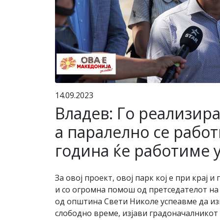
14.09.2023
Владев: Го реализир
а паралелно се рабо
година ќе работиме 
За овој проект, овој парк кој е при крај 
и со огромна помош од претседателот на
од општина Свети Николе успеавме да из
слободно време, изјави градоначалникот