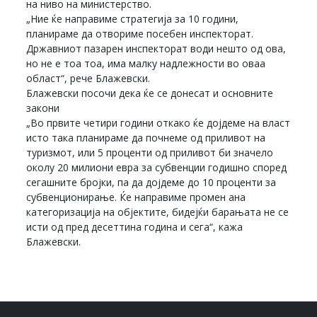
на ниво на министерство.
„Ние ќе направиме стратегија за 10 години,
планираме да отвориме посебен инспекторат.
Државниот пазарен инспекторат води нешто од ова,
но не е тоа тоа, има малку надлежности во оваа
област“, рече Блажевски.
Блажевски посочи дека ќе се донесат и основните
закони
„Во првите четири години откако ќе дојдеме на власт
исто така планираме да почнеме од приливот на
туризмот, или 5 проценти од приливот би значело
околу 20 милиони евра за субвенции годишно според
сегашните бројки, па да дојдеме до 10 проценти за
субвенционирање. Ќе направиме промен ана
категоризација на објектите, бидејќи барањата не се
исти од пред десеттина година и сега“, кажа
Блажевски.